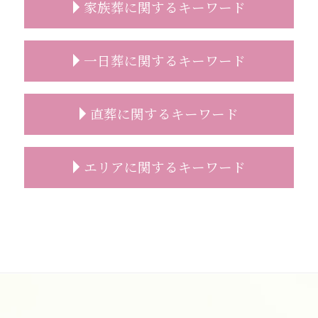
家族葬に関するキーワード
葬儀 事前相談 割合
葬儀 事前相談 とは
遺影 選び方
家族葬 服装
一日葬に関するキーワード
事前相談 電話
家族葬とは どこまで
葬儀 無宗教
家族葬とは 流れ
葬儀 日取り
家族葬 葬儀社
一日葬 お布施
直葬に関するキーワード
事前相談 葬儀 流れ
家族葬 香典 辞退
一日葬 いつ
葬儀の事前相談
家族葬 弔電
一日葬 タイムスケジュール
葬儀 準備 事前相談
家族葬 相場
一日葬 通夜
直葬 メリット
エリアに関するキーワード
葬儀 事前相談 必要性
家族葬 2人
一日葬 終わる 時間
直葬 方法
葬儀 事前相談 確認
家族葬
一日葬 香典
直葬 トラブル
葬儀 事前相談 メリット
家族葬 行くべきか
一日葬 精進落とし
直葬 案内状
葬儀の事前相談 和光市
葬儀 事前相談 内容
家族葬 服装 身内だけ
一日葬 神式
直葬 段取り
家族葬 費用 新座市
コロナ禍 葬儀 相談
家族葬 お通夜
一日葬 どこに頼む
直葬 家族葬 違い
家族葬 和光市
事前相談 プレゼント
家族葬 香典 参列しない
一日葬 費用
直葬 打ち合わせ
葬儀の事前相談 志木市
葬儀 事前相談 メール
家族葬 受付
一日葬 相場
葬儀 直葬 トラブル
志木市 一日葬
事前相談 メール
家族葬 範囲
一日葬 メリット
直葬 人数
直葬 和光市
事前相談 葬儀
家族葬 喪主挨拶
一日葬 流れ 時間
葬儀 直葬 手続き
一日葬 費用 志木市