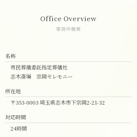
葬儀後 やること
家族葬 時間
一日葬 時間
直葬 注意
家族葬 新座市
家族葬 プラン
一日葬 挨拶
直葬 火葬
家族葬 費用 富士見市
Office Overview
家族葬 通夜
一日葬 お布施 金額
直葬 違い
一日葬 和光市
家族葬 スケジュール
一日葬 参列
直葬 人気
一日葬 費用 富士見市
事務所概要
一日葬 いい葬儀
直葬 香典
葬儀 相談 新座市
一日葬 服装
直葬 増えている
葬儀の事前相談 新座市
一日葬 デメリット
直葬 価格
一日葬 費用 和光市
名称
直葬 生前予約
直葬 朝霞市
直葬 生前契約
葬儀の事前相談 朝霞市
市民葬儀委託指定葬儀社
直葬 メリット デメリット
一日葬 富士見市
志木斎場 宗岡セレモニー
志木市 家族葬
家族葬 富士見市
所在地
一日葬 費用 朝霞市
〒353-0003 埼玉県志木市下宗岡2-21-32
対応時間
24時間