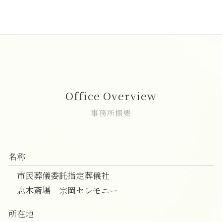
葬儀 事前相談 無料
家族葬 服装 身内だけ
一日葬 前日
直葬 生前予約
直葬 朝霞市
葬儀 事前相談 人数
家族葬 2人
一日葬 参列
直葬 葬式
志木市 直葬
葬儀 事前相談 メリット
家族葬 弔問
一日葬 通夜
直葬 通夜
家族葬 新座市
事前相談 確認
家族葬 デメリット
一日葬 お布施
直葬 トラブル
葬儀の事前相談 志木市
安置所 面会
家族葬とは 会社
一日葬 タイムスケジュール
直葬 希望
葬儀の事前相談 朝霞市
お墓 事前相談
家族葬 一般葬 違い
一日葬 デメリット
直葬 メリット デメリット
葬儀 相談 和光市
事前相談 流れ
家族葬
一日葬 所要時間
直葬 香典返し
葬儀の事前相談 和光市
家族葬 葬儀
一日葬 香典
直葬 読経なし
一日葬 費用 朝霞市
Office Overview
家族葬 自宅
一日葬 スケジュール
直葬 流れ
一日葬 費用 志木市
家族葬 会社 連絡
一日葬 コロナ
直葬 打ち合わせ
一日葬 新座市
事務所概要
一日葬 メリット
直葬 案内状
家族葬 費用 富士見市
一日葬 日程
直葬 火葬
一日葬 費用 和光市
一日葬 マナー
直葬 プラン
家族葬 和光市
名称
直葬 価格
葬儀 相談 朝霞市
直葬 香典
家族葬 費用 新座市
市民葬儀委託指定葬儀社
直葬 人気
志木市 一日葬
志木斎場 宗岡セレモニー
葬儀 相談 富士見市
一日葬 富士見市
所在地