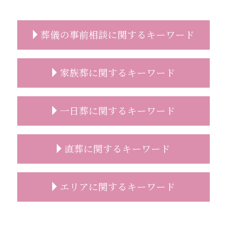
葬儀の事前相談に関するキーワード
葬儀 事前相談 見積もり
家族葬に関するキーワード
葬儀 事前相談 メール
コロナ禍 葬儀 相談
事前相談 無料
家族葬 供花
一日葬に関するキーワード
事前相談とは
家族葬 おすすめ
事前相談 特典
家族葬 焼香
事前相談 葬儀 流れ
家族葬 スケジュール
一日葬 違い
直葬に関するキーワード
葬儀 種類 事前相談
家族葬 受付なし 香典
一日葬 料金
葬儀 無宗教
家族葬 お通夜
一日葬 挨拶
事前相談 プレゼント
家族葬 時間
一日葬 注意点
直葬 服装 家族
エリアに関するキーワード
葬儀 事前相談 内容
家族葬 喪主挨拶
一日葬 お布施 金額
直葬 手続き
葬儀 事前相談 とは
家族葬 お花
一日葬 どこに頼む
直葬 増えている
事前相談 必要性
家族葬 どこまで
一日葬 親族
直葬 口コミ
家族葬 富士見市