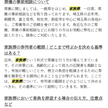
葬儀の事前相談について
葬儀に関しましては、一般葬をはじめ、
家族葬
、一日葬、葬
儀の事前相談などを取り扱っております。埼玉県の志木市、
朝霞市、富士見市、和光市、新座市を中心に埼玉県の各地か
ら、ご葬儀等のご依頼を受けております。身近な方のご葬
儀、葬儀の事前相談などにお困りの方はお気軽に弊社にご相
談ください。親身にご対応いたします。
家族葬の参列者の範囲｜どこまで呼ぶかを決める基準
はある？
近年、
家族葬
という形式で葬儀を行う方が増えてきていま
す。その背景には、高齢化によって故人の近親者も高齢とな
り、参加が難しいことや、喪主の負担を軽減させるために葬
儀を簡素化する傾向にあることなどが挙げられます。ここで
は、
家族葬
について、参列者の範囲をどのようにして決める
べきか、その基準について説明していきます。家族...
家族葬において香典を辞退する場合の伝え方、注意点
など