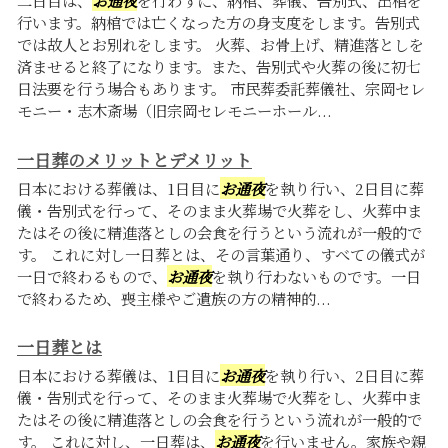
二日目は、
お通夜
を行わずに、納棺、葬儀、告別式、出棺を
行います。納棺では亡くなった方の身支度をします。告別式
では故人とお別れをします。 火葬、お骨上げ、精進落としを
済ませると終了になります。また、告別式や火葬の後に初七
日法要を行う場合もあります。 市民葬委託葬儀社、宗岡セレ
モニー・志木斎場（旧宗岡セレモニーホール...
一日葬のメリットとデメリット
日本における葬儀は、1日目に
お通夜
を執り行い、2日目に葬
儀・告別式を行って、そのまま火葬場で火葬をし、火葬中ま
たはその後に精進落としの会食を行うという流れが一般的で
す。 これに対し一日葬とは、その言葉通り、すべての儀式が
一日で終わるもので、
お通夜
を執り行わないものです。一日
で終わるため、喪主様やご遺族の方の精神的...
一日葬とは
日本における葬儀は、1日目に
お通夜
を執り行い、2日目に葬
儀・告別式を行って、そのまま火葬場で火葬をし、火葬中ま
たはその後に精進落としの会食を行うという流れが一般的で
す。 これに対し、一日葬は、
お通夜
を行いません。家族や親