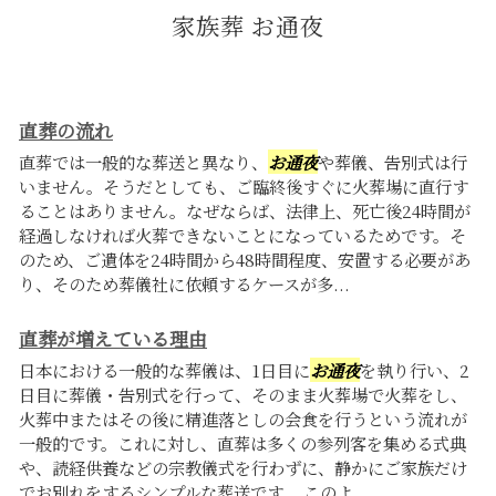
家族葬 お通夜
直葬の流れ
直葬では一般的な葬送と異なり、
お通夜
や葬儀、告別式は行
いません。そうだとしても、ご臨終後すぐに火葬場に直行す
ることはありません。なぜならば、法律上、死亡後24時間が
経過しなければ火葬できないことになっているためです。そ
のため、ご遺体を24時間から48時間程度、安置する必要があ
り、そのため葬儀社に依頼するケースが多...
直葬が増えている理由
日本における一般的な葬儀は、1日目に
お通夜
を執り行い、2
日目に葬儀・告別式を行って、そのまま火葬場で火葬をし、
火葬中またはその後に精進落としの会食を行うという流れが
一般的です。これに対し、直葬は多くの参列客を集める式典
や、読経供養などの宗教儀式を行わずに、静かにご家族だけ
でお別れをするシンプルな葬送です。 このよ...