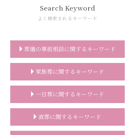
Search Keyword
よく検索されるキーワード
葬儀の事前相談に関するキーワード
事前相談 葬儀 流れ
家族葬に関するキーワード
葬儀 種類 事前相談
事前相談 無料
葬儀 準備 事前相談
家族葬とは 会社
一日葬に関するキーワード
葬儀 事前相談 メール
家族葬 服装 身内だけ
葬儀 費用 事前相談
家族葬 葬儀社
葬儀 日取り
家族葬 マナー
一日葬 参列マナー
直葬に関するキーワード
事前相談 電話
家族葬 供花
一日葬 焼香のみ
お墓 事前相談
家族葬 葬儀場
一日葬 注意点
遺影 選び方
家族葬 スケジュール
一日葬 メリット
直葬 生前契約