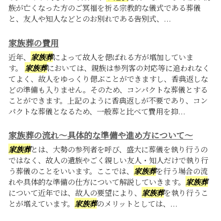
族が亡くなった方のご冥福を祈る宗教的な儀式である葬儀
と、友人や知人などとのお別れである告別式、...
家族葬の費用
近年、
家族葬
によって故人を偲ばれる方が増加していま
す。
家族葬
においては、親族は参列客の対応等に追われなく
てよく、故人をゆっくり偲ぶことができますし、香典返しな
どの準備も入りません。そのため、コンパクトな葬儀とする
ことができます。上記のように香典返しが不要であり、コン
パクトな葬儀となるため、一般葬と比べて費用を抑...
家族葬の流れ～具体的な準備や進め方について～
家族葬
とは、大勢の参列者を呼び、盛大に葬儀を執り行うの
ではなく、故人の遺族やごく親しい友人・知人だけで執り行
う葬儀のことをいいます。ここでは、
家族葬
を行う場合の流
れや具体的な準備の仕方について解説していきます。
家族葬
について近年では、故人の要望により、
家族葬
を執り行うこ
とが増えています。
家族葬
のメリットとしては、...