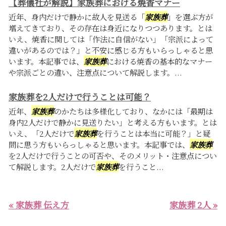
【葬儀社が解説】家族葬における焼香マナー
近年、身内だけで静かに故人を見送る「
家族葬
」を選ぶ方が
増えてきており、その存在は身近になりつつあります。とは
いえ、焼香に関しては「作法に自信がない」「宗派によって
違いがあるのでは？」と不安に感じる方もいらっしゃると思
います。本記事では、
家族葬
における焼香の基本的なマナー
や宗派ごとの違い、注意点について解説します。...
家族葬を2人だけで行うことは可能？
近年、
家族葬
のかたちは多様化しており、なかには「最期は
身内2人だけで静かに見送りたい」と考える方もいます。とは
いえ、「2人だけで
家族葬
を行うことは本当に可能？」と疑
問に思う方もいらっしゃると思います。本記事では、
家族葬
を2人だけで行うことの可否や、そのメリット・注意点につい
て解説します。2人だけで
家族葬
を行うこと...
« 家族葬 伝え方
家族葬 2人 »