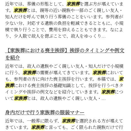
近年では、葬儀の形態として、
家族葬
を選ぶ方が増えていま
す。
家族葬
とは、親等の近い親族や一部のごく親しい友人・
知人だけを呼んで執り行う葬儀のことをいいます。参列者が
少ない分、対応する遺族の負担を軽減できるとともに、小規
模で執り行うことで、費用を抑えることもできます。なによ
り、少人数で故人を偲ぶことで、故人をゆっくり...
【家族葬における喪主挨拶】挨拶のタイミングや例文
を紹介
近年では、故人の遺族やごく親しい友人・知人だけで小規模
に行う、
家族葬
の需要が増えてきています。
家族葬
において
も、参列者の方に向けた喪主挨拶を行います。本稿では、
家
族葬
における喪主挨拶の基礎知識として、挨拶を行うべきタ
イミングや挨拶の例文などを紹介していきます。
家族葬
につ
いて
家族葬
とは、故人の遺族やごく親しい友人・...
身内だけで行う家族葬の服装マナー
近年では、一般葬に限らず、
家族葬
を選択される方が増えて
きています。
家族葬
と言っても、ごく限られた親族だけで行