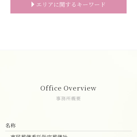
エリアに関するキーワード
コロナ禍 葬儀 相談
家族葬 会社 連絡
一日葬 スケジュール
直葬 香典 相場
葬儀 無宗教
家族葬 トラブル
一日葬 料金
直葬 読経なし
葬儀 事前相談 確認
家族葬 お通夜
一日葬 流れ 時間
直葬 人数
志木市 家族葬 費用
事前相談 タイミング
家族葬とは 流れ
一日葬 神式
直葬 服装 子供
家族葬 費用 富士見市
葬儀の事前相談
家族葬 おすすめ
一日葬 お布施
直葬 火葬式
家族葬 朝霞市
葬儀後 やること
家族葬 親族代表挨拶
一日葬 費用
直葬 家族葬 違い
葬儀の事前相談 新座市
お墓 相談
家族葬とは
一日葬 前日
葬儀 直葬 手続き
一日葬 朝霞市
葬儀 事前相談 割合
家族葬 服装
神道 一日葬
直葬 香典
直葬 富士見市
葬儀 事前相談 人数
家族葬 受付なし 香典
一日葬 いい葬儀
直葬 火葬式 違い
直葬 新座市
葬儀 事前相談 電話
家族葬 対応
一日葬 違い
直葬 後悔
一日葬 費用 朝霞市
家族葬 祭壇
一日葬 服装
直葬 香典返し
葬儀 相談 新座市
Office Overview
家族葬 流れ
一日葬 いつ
直葬 増えている
葬儀 相談 志木市
家族葬 弔問
一日葬とは
直葬 希望
葬儀の事前相談 富士見市
事務所概要
一日葬 初七日
直葬 注意
葬儀の事前相談 志木市
一日葬 親族
直葬 伝え方
葬儀の事前相談 朝霞市
一日葬 焼香
直葬 服装 家族
家族葬 新座市
名称
直葬 口コミ
一日葬 費用 富士見市
直葬 メリット
家族葬 費用 和光市
市民葬儀委託指定葬儀社