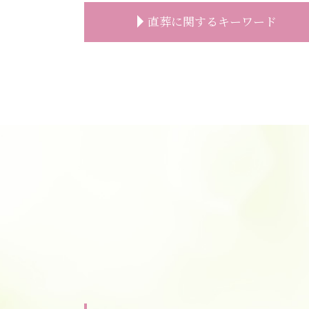
葬儀 事前相談 割合
直葬に関するキーワード
事前相談とは
安置所 面会
葬儀 事前相談 確認
直葬 生前予約
お墓 事前相談
直葬 注意
葬儀 費用 事前相談
直葬 人数
事前相談 プレゼント
直葬 違い
葬儀 事前相談 とは
直葬 読経なし
事前相談 確認
直葬 後悔
事前相談 人数
直葬 家族葬 違い
事前相談 必要性
直葬 費用
葬儀 事前相談 内容
直葬 トラブル
葬儀後 やること
直葬 服装 子供
葬儀 準備 事前相談
直葬 生前契約
葬儀の事前相談
直葬 メリット
精進落とし 意味
直葬 打ち合わせ
葬儀 種類 事前相談
直葬 火葬式
お墓 相談
直葬 希望