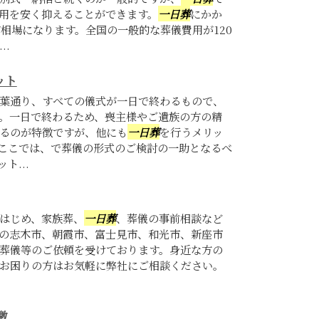
用を安く抑えることができます。
一日葬
にかか
が相場になります。全国の一般的な葬儀費用が120
..
ット
葉通り、すべての儀式が一日で終わるもので、
。一日で終わるため、喪主様やご遺族の方の精
るのが特徴ですが、他にも
一日葬
を行うメリッ
ここでは、で葬儀の形式のご検討の一助となるべ
ト...
はじめ、家族葬、
一日葬
、葬儀の事前相談など
の志木市、朝霞市、富士見市、和光市、新座市
葬儀等のご依頼を受けております。身近な方の
お困りの方はお気軽に弊社にご相談ください。
徴