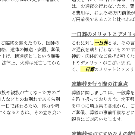
は、お通夜を行わないため、費
る費用は、およそ45万円前後
万円前後であることと比べれば.
一日葬のメリットとデメリ
、ご臨終を迎えたのち、医師の
これに対し
一日葬
とは、その言
連絡、遺体の搬送・安置、葬儀
お通夜を執り行わないものです
骨上げ、精進落としという順番
神的・肉体的なご負担が軽くな
。法律上、火葬は死亡してから
トやデメリットがございます。
く、
一日葬
のメリットとデメリッ
家族葬を行う際の注意点
家族や親族が亡くなった方のご
葬儀に関しましては、一般葬を
知人などとのお別れである告別
を取り扱っております。埼玉県
、一日で終わるため、体力や精
を中心に埼玉県の各地から、ご
亡くなるときは、その立ち会い
ご葬儀、葬儀の事前相談などに
親身にご対応いたします。
家族葬がおすすめな人の特