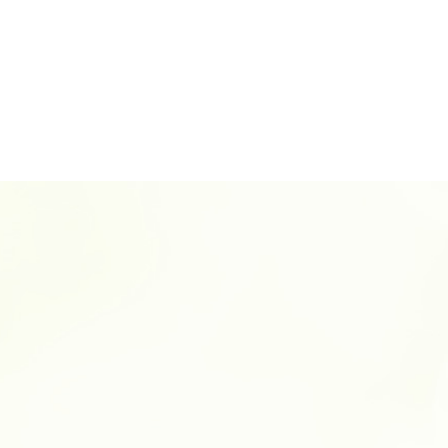
一日葬 割合
一日葬 注意点
一日葬 通夜
一日葬 神式
神道 一日葬
一日葬 服装
一日葬 スケジュール
一日葬 コロナ
一日葬 葬儀社
一日葬 参列
一日葬 時間
一日葬 精進落とし
一日葬 連絡
一日葬 参列マナー
一日葬とは
一日葬 所要時間
一日葬 初七日
一日葬 挨拶