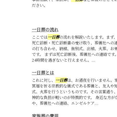
ださい。
一日葬の流れ
ここでは
一日葬
の流れを解説いたします。まず
死亡診断・死亡診断書の受け取り、葬儀社への
の打ち合わせ、納棺、告別式、出棺、火葬、お
です。 まずは死亡診断後、葬儀社への連絡です
24時間を過ぎないと行えません。...
一日葬とは
これに対し、
一日葬
は、お通夜を行いません。
冥福を祈る宗教的な儀式である葬儀と、友人や
式、火葬を行うというものです。その言葉通り
神的な負担が軽いのが特徴的です。 身近な方が
や、葬儀社への連絡、エンゼルケア...
家族葬の費用