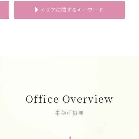
家族葬とは 香典
エリアに関するキーワード
家族葬とは
家族葬 お通夜
家族葬 参列者
志木市 一日葬
家族葬 香典 参列しない
直葬 新座市
家族葬 葬儀場
一日葬 和光市
家族葬 受付
葬儀 相談 朝霞市
家族葬とは どこまで
家族葬 費用 富士見市
家族葬 トラブル
志木市 家族葬
家族葬 スケジュール
一日葬 富士見市
家族葬 香典
家族葬 新座市
家族葬 香典 辞退
直葬 富士見市
Office Overview
家族葬 葬儀社
一日葬 費用 志木市
家族葬 相場
一日葬 費用 和光市
事務所概要
家族葬 伝え方
一日葬 費用 朝霞市
家族葬とは 会社
葬儀 相談 富士見市
家族葬 対応
家族葬 費用 新座市
家族葬 弔電
志木市 家族葬 費用