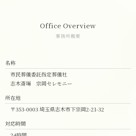
葬儀後 やること
喪主挨拶 例文
一日葬 焼香のみ
直葬 通夜
葬儀の事前相談 朝霞市
事前相談 必要性
家族葬 来る人
一日葬 葬儀社
直葬 人数
直葬 朝霞市
家族葬 服装
一日葬 流れ 時間
直葬 火葬
志木市 一日葬
Office Overview
家族葬 対応
一日葬 終わる 時間
直葬 方法
一日葬 和光市
家族葬とは 香典
一日葬 初七日
直葬 プラン
家族葬 朝霞市
事務所概要
一日葬 参列マナー
直葬 増えている
家族葬 新座市
一日葬 流れ
直葬 メリット デメリット
直葬 新座市
一日葬 お布施 金額
直葬 家族葬 違い
葬儀 相談 和光市
名称
直葬 香典返し
葬儀 相談 志木市
直葬 どこに頼む
葬儀の事前相談 志木市
市民葬儀委託指定葬儀社
直葬 違い
葬儀 相談 朝霞市
志木斎場 宗岡セレモニー
一日葬 富士見市
志木市 直葬
所在地
葬儀の事前相談 和光市
〒353-0003 埼玉県志木市下宗岡2-21-32
対応時間
24時間