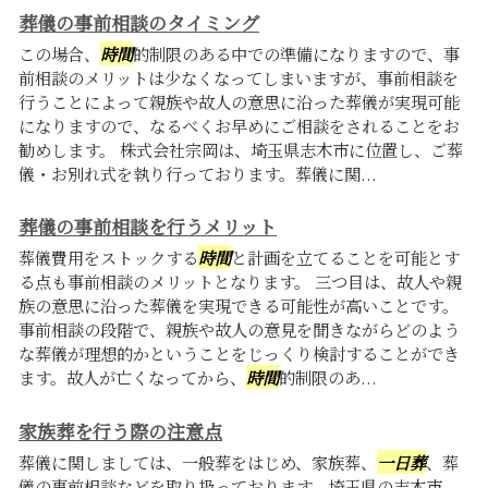
葬儀の事前相談のタイミング
この場合、
時間
的制限のある中での準備になりますので、事
前相談のメリットは少なくなってしまいますが、事前相談を
行うことによって親族や故人の意思に沿った葬儀が実現可能
になりますので、なるべくお早めにご相談をされることをお
勧めします。 株式会社宗岡は、埼玉県志木市に位置し、ご葬
儀・お別れ式を執り行っております。葬儀に関...
葬儀の事前相談を行うメリット
葬儀費用をストックする
時間
と計画を立てることを可能とす
る点も事前相談のメリットとなります。 三つ目は、故人や親
族の意思に沿った葬儀を実現できる可能性が高いことです。
事前相談の段階で、親族や故人の意見を聞きながらどのよう
な葬儀が理想的かということをじっくり検討することができ
ます。故人が亡くなってから、
時間
的制限のあ...
家族葬を行う際の注意点
葬儀に関しましては、一般葬をはじめ、家族葬、
一日葬
、葬
儀の事前相談などを取り扱っております。埼玉県の志木市、