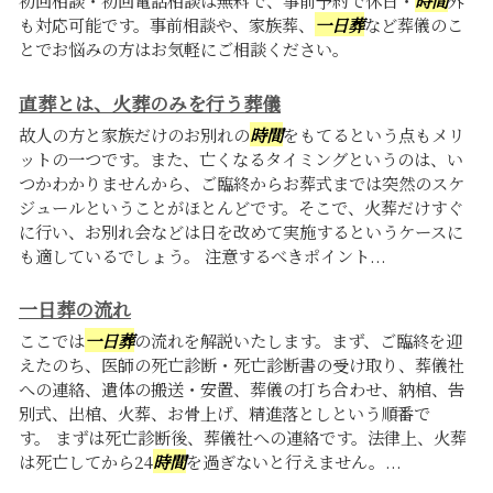
初回相談・初回電話相談は無料で、事前予約で休日・
時間
外
も対応可能です。事前相談や、家族葬、
一日葬
など葬儀のこ
とでお悩みの方はお気軽にご相談ください。
直葬とは、火葬のみを行う葬儀
故人の方と家族だけのお別れの
時間
をもてるという点もメリ
ットの一つです。また、亡くなるタイミングというのは、い
つかわかりませんから、ご臨終からお葬式までは突然のスケ
ジュールということがほとんどです。そこで、火葬だけすぐ
に行い、お別れ会などは日を改めて実施するというケースに
も適しているでしょう。 注意するべきポイント...
一日葬の流れ
ここでは
一日葬
の流れを解説いたします。まず、ご臨終を迎
えたのち、医師の死亡診断・死亡診断書の受け取り、葬儀社
への連絡、遺体の搬送・安置、葬儀の打ち合わせ、納棺、告
別式、出棺、火葬、お骨上げ、精進落としという順番で
す。 まずは死亡診断後、葬儀社への連絡です。法律上、火葬
は死亡してから24
時間
を過ぎないと行えません。...