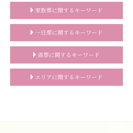
遺影 選び方
家族葬に関するキーワード
コロナ禍 葬儀 相談
葬儀 事前相談 必要性
精進落とし 意味
家族葬 相場
一日葬に関するキーワード
事前相談 プレゼント
家族葬 喪主挨拶
葬儀社 選び方
家族葬 香典 身内
お墓 相談
家族葬 時間
一日葬 タイムスケジュール
直葬に関するキーワード
葬儀 事前相談 メール
家族葬 どこまで
一日葬 いい葬儀
葬儀 事前相談 メリット
家族葬 デメリット
一日葬 香典
事前相談 流れ
家族葬 通夜
一日葬 どこに頼む
直葬 価格
エリアに関するキーワード
葬儀 準備 事前相談
家族葬 一般葬 違い
一日葬 スケジュール
直葬 トラブル
葬儀 事前相談 内容
家族葬 弔電
一日葬 費用
直葬 メリット
葬儀 事前相談 見積もり
家族葬 2人
一日葬 時間
直葬 案内状
志木市 家族葬 費用
葬儀 事前相談 とは
家族葬 進め方
一日葬 相場
直葬 服装 子供
一日葬 朝霞市
事前相談 葬儀 流れ
家族葬 自宅
一日葬 マナー
直葬 香典
一日葬 費用 富士見市
事前相談 人数
家族葬 親族代表挨拶
一日葬 前日
直葬 打ち合わせ
葬儀の事前相談 富士見市
事前相談 電話
家族葬 プラン
一日葬 日程
直葬 後悔
家族葬 富士見市
事前相談 メール
家族葬 会社 連絡
一日葬 参列
直葬 生前契約
家族葬 費用 和光市