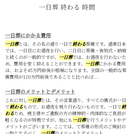
一日葬 終わる 時間
一日葬にかかる費用
一日葬
とは、その名の通り一日で
終わる
葬儀です。通常日本
では、一日目にお通夜を行い、二日目に葬儀・告別式・納棺
と続くのが一般的ですが、
一日葬
では、お通夜を行わないた
め、費用を安く抑えることができます。
一日葬
にかかる費用
は、およそ45万円前後が相場になります。全国の一般的な葬
儀費用が120万円前後であることと比べれば...
一日葬のメリットとデメリット
これに対し
一日葬
とは、その言葉通り、すべての儀式が一日
で
終わる
もので、お通夜を執り行わないものです。一日で
終
わる
ため、喪主様やご遺族の方の精神的・肉体的なご負担が
軽くなるのが特徴ですが、他にも
一日葬
を行うメリットやデ
メリットがございます。ここでは、で葬儀の形式のご検討の
一助となるべく、
一日葬
のメリットとデメリット...