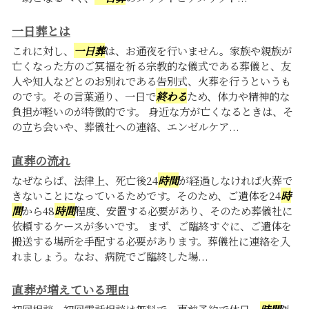
一日葬とは
これに対し、
一日葬
は、お通夜を行いません。家族や親族が
亡くなった方のご冥福を祈る宗教的な儀式である葬儀と、友
人や知人などとのお別れである告別式、火葬を行うというも
のです。その言葉通り、一日で
終わる
ため、体力や精神的な
負担が軽いのが特徴的です。 身近な方が亡くなるときは、そ
の立ち会いや、葬儀社への連絡、エンゼルケア...
直葬の流れ
なぜならば、法律上、死亡後24
時間
が経過しなければ火葬で
きないことになっているためです。そのため、ご遺体を24
時
間
から48
時間
程度、安置する必要があり、そのため葬儀社に
依頼するケースが多いです。 まず、ご臨終すぐに、ご遺体を
搬送する場所を手配する必要があります。葬儀社に連絡を入
れましょう。なお、病院でご臨終した場...
直葬が増えている理由