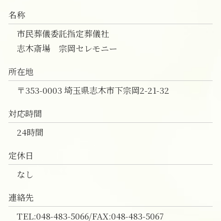
一日葬 注意点
直葬 メリット デメリット
葬儀の事前相談 志木市
名称
直葬 違い
葬儀 相談 朝霞市
直葬 口コミ
家族葬 富士見市
市民葬儀委託指定葬儀社
直葬 後悔
一日葬 富士見市
志木斎場 宗岡セレモニー
一日葬 費用 和光市
葬儀の事前相談 新座市
所在地
一日葬 費用 朝霞市
〒353-0003 埼玉県志木市下宗岡2-21-32
対応時間
24時間
定休日
なし
連絡先
TEL:048-483-5066/FAX:048-483-5067