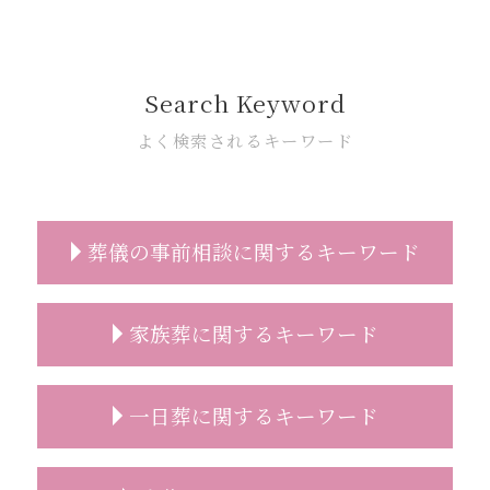
Search Keyword
よく検索されるキーワード
葬儀の事前相談に関するキーワード
事前相談 特典
家族葬に関するキーワード
葬儀 事前相談 必要性
葬儀 事前相談 内容
事前相談 必要性
家族葬 祭壇
一日葬に関するキーワード
葬儀 費用 事前相談
家族葬とは 香典
葬儀 事前相談 とは
家族葬 来る人
葬儀 事前相談 タイミング
家族葬 行くべきか
一日葬 親族