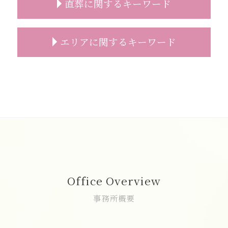
直葬に関するキーワード
事前相談 葬儀 流れ
家族葬 会社 連絡
一日葬 連絡
事前相談とは
家族葬 マナー
一日葬 スケジュール
葬儀 事前相談 人数
家族葬 デメリット
一日葬 前日
直葬 案内状
エリアに関するキーワード
葬儀 事前相談 割合
家族葬 弔問
一日葬 流れ 時間
直葬 人数
コロナ禍 葬儀 相談
家族葬 進め方
一日葬 精進落とし
直葬 費用
葬儀 事前相談 電話
家族葬 服装 身内だけ
一日葬 デメリット
直葬 服装 子供
家族葬 費用 新座市
事前相談 確認
家族葬 葬儀
一日葬 所要時間
直葬 家族葬 違い
家族葬 費用 和光市
葬儀 日取り
家族葬 対応
一日葬 費用
直葬 メリット
家族葬 費用 富士見市
事前相談 人数
家族葬 お通夜
一日葬 日程
直葬 生前契約
家族葬 朝霞市
葬儀社 選び方
家族葬 焼香
一日葬 参列
直葬 火葬式 違い
葬儀の事前相談 富士見市
お墓 相談
家族葬 香典
一日葬 違い
直葬 増えている
家族葬 費用 朝霞市
事前相談 タイミング
家族葬 時間
一日葬 メリット
直葬 人気
葬儀 相談 志木市
事前相談 無料
家族葬 トラブル
一日葬 神式
直葬 段取り
一日葬 新座市
家族葬 葬儀社
一日葬 タイムスケジュール
直葬 手続き
一日葬 費用 富士見市
Office Overview
家族葬 流れ
一日葬 服装
葬儀 直葬 手続き
志木市 一日葬
家族葬 人数
一日葬 料金
直葬 読経なし
一日葬 朝霞市
事務所概要
一日葬 挨拶
直葬 方法
一日葬 和光市
一日葬 葬儀社
直葬 注意
直葬 朝霞市