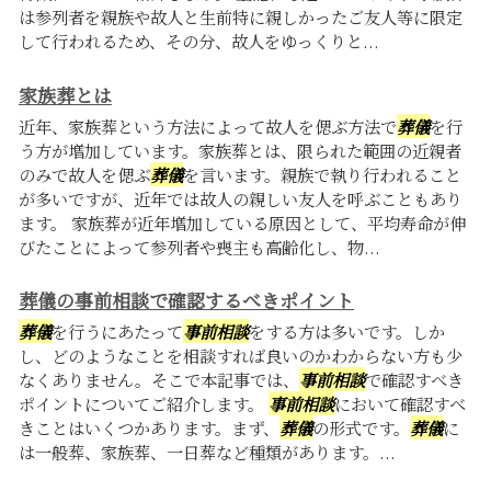
は参列者を親族や故人と生前特に親しかったご友人等に限定
して行われるため、その分、故人をゆっくりと...
家族葬とは
近年、家族葬という方法によって故人を偲ぶ方法で
葬儀
を行
う方が増加しています。家族葬とは、限られた範囲の近親者
のみで故人を偲ぶ
葬儀
を言います。親族で執り行われること
が多いですが、近年では故人の親しい友人を呼ぶこともあり
ます。 家族葬が近年増加している原因として、平均寿命が伸
びたことによって参列者や喪主も高齢化し、物...
葬儀の事前相談で確認するべきポイント
葬儀
を行うにあたって
事前相談
をする方は多いです。しか
し、どのようなことを相談すれば良いのかわからない方も少
なくありません。そこで本記事では、
事前相談
で確認すべき
ポイントについてご紹介します。
事前相談
において確認すべ
きことはいくつかあります。まず、
葬儀
の形式です。
葬儀
に
は一般葬、家族葬、一日葬など種類があります。...