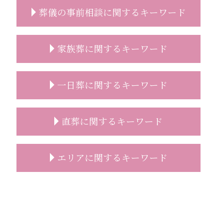
葬儀の事前相談に関するキーワード
事前相談 タイミング
家族葬に関するキーワード
事前相談 予想人数
葬儀の事前相談
お墓 事前相談
家族葬 伝え方
一日葬に関するキーワード
事前相談 プレゼント
家族葬 スケジュール
事前相談とは
家族葬 一般葬 違い
葬儀 無宗教
家族葬 おすすめ
一日葬 スケジュール
直葬に関するキーワード
事前相談 確認
家族葬 人数
一日葬 どこに頼む
葬儀 事前相談 内容
家族葬 受付なし 香典
一日葬 いい葬儀
お墓 相談
家族葬 対応
一日葬 注意点
直葬 香典 相場
エリアに関するキーワード
葬儀後 やること
家族葬 葬儀場
一日葬 デメリット
直葬 打ち合わせ
葬儀 事前相談 とは
家族葬とは 流れ
一日葬 お布施
直葬 伝え方
安置所 面会
家族葬とは 会社
一日葬 参列
直葬 段取り
葬儀 相談 富士見市
葬儀 事前相談 見積もり
家族葬とは 香典
一日葬 葬儀社
直葬 手続き
志木市 家族葬 費用
事前相談 葬儀 流れ
家族葬 会社 連絡
一日葬 焼香
葬儀 直葬 トラブル
葬儀の事前相談 富士見市