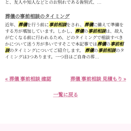
と、友人や知人などとのお別れである告別式、...
葬儀の事前相談のタイミング
近年、
葬儀
を行う前に
事前相談
をされ、
葬儀
に備えて準備を
する方が増加しています。しかし、
葬儀
の
事前相談
は、故人
が亡くなる前に行われるため、どのタイミングで相談すべき
かについて迷う方が多いですそこで本記事では
葬儀
の
事前相
談
のタイミングについてご紹介します。
葬儀
の
事前相談
のタ
イミングは3つあります。一つ目はご自身の葬...
« 葬儀 事前相談 確認
葬儀 事前相談 見積もり »
一覧に戻る