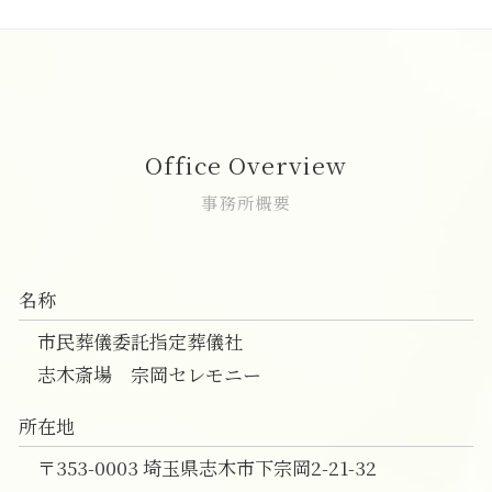
葬儀 事前相談 メリット
家族葬 香典
一日葬 参列マナー
直葬 後悔
家族葬 和光市
事前相談 無料
喪主挨拶 例文
一日葬 費用
直葬 プラン
葬儀 相談 和光市
精進落とし 意味
家族葬 どこまで
一日葬 違い
直葬 香典返し
一日葬 富士見市
葬儀 事前相談 電話
家族葬 葬儀
一日葬 香典
直葬 注意
一日葬 和光市
葬儀社 選び方
家族葬 親族代表挨拶
一日葬 焼香のみ
直葬 葬式
葬儀の事前相談 和光市
家族葬とは
一日葬 いつ
直葬 香典
家族葬 新座市
Office Overview
家族葬 費用
一日葬 初七日
直葬 服装 家族
葬儀 相談 朝霞市
家族葬 プラン
一日葬 料金
直葬 生前予約
直葬 朝霞市
事務所概要
一日葬 連絡
直葬 人数
一日葬 費用 富士見市
一日葬 前日
直葬 流れ
家族葬 朝霞市
一日葬 喪主挨拶
直葬 家族葬 違い
葬儀 相談 志木市
名称
直葬 火葬
葬儀の事前相談 志木市
直葬 メリット
一日葬 費用 志木市
市民葬儀委託指定葬儀社
葬儀 直葬 手続き
家族葬 費用 朝霞市
志木斎場 宗岡セレモニー
志木市 家族葬
直葬 富士見市
所在地
葬儀の事前相談 新座市
〒353-0003 埼玉県志木市下宗岡2-21-32