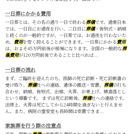
一日葬にかかる費用
一日葬とは、その名の通り一日で終わる
葬儀
です。通常日本
では、一日目にお通夜を行い、二日目に
葬儀
・告別式・納棺
と続くのが一般的ですが、一日葬では、お通夜を行わないた
め、
費用
を安く抑えることができます。一日葬にかかる
費用
は、およそ45万円前後が相場になります。全国の一般的な
葬
儀
費用
が120万円前後であることと比べれば...
一日葬の流れ
まず、ご臨終を迎えたのち、医師の死亡診断・死亡診断書の
受け取り、
葬儀
社への連絡、遺体の搬送・安置、
葬儀
の打ち
合わせ、納棺、告別式、出棺、火葬、お骨上げ、精進落とし
という順番です。 まずは死亡診断後、
葬儀
社への連絡です。
法律上、火葬は死亡してから24時間を過ぎないと行えませ
ん。また、病院の霊安室も長時間は安置できま...
家族葬を行う際の注意点