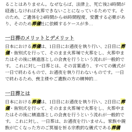
ることはありません。なぜならば、法律上、死亡後24時間が
経過しなければ火葬できないことになっているためです。そ
のため、ご遺体を24時間から48時間程度、安置する必要があ
り、そのため
葬儀
社に依頼するケースが多...
一日葬のメリットとデメリット
日本における
葬儀
は、1日目にお通夜を執り行い、2日目に
葬
儀
・告別式を行って、そのまま火葬場で火葬をし、火葬中ま
たはその後に精進落としの会食を行うという流れが一般的で
す。 これに対し一日葬とは、その言葉通り、すべての儀式が
一日で終わるもので、お通夜を執り行わないものです。一日
で終わるため、喪主様やご遺族の方の精神的...
一日葬とは
日本における
葬儀
は、1日目にお通夜を執り行い、2日目に
葬
儀
・告別式を行って、そのまま火葬場で火葬をし、火葬中ま
たはその後に精進落としの会食を行うという流れが一般的で
す。 これに対し、一日葬は、お通夜を行いません。家族や親
族が亡くなった方のご冥福を祈る宗教的な儀式である
葬儀