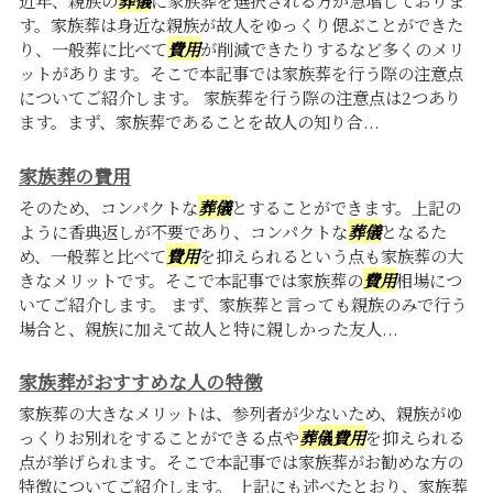
近年、親族の
葬儀
に家族葬を選択される方が急増しておりま
す。家族葬は身近な親族が故人をゆっくり偲ぶことができた
り、一般葬に比べて
費用
が削減できたりするなど多くのメリ
ットがあります。そこで本記事では家族葬を行う際の注意点
についてご紹介します。 家族葬を行う際の注意点は2つあり
ます。まず、家族葬であることを故人の知り合...
家族葬の費用
そのため、コンパクトな
葬儀
とすることができます。上記の
ように香典返しが不要であり、コンパクトな
葬儀
となるた
め、一般葬と比べて
費用
を抑えられるという点も家族葬の大
きなメリットです。そこで本記事では家族葬の
費用
相場につ
いてご紹介します。 まず、家族葬と言っても親族のみで行う
場合と、親族に加えて故人と特に親しかった友人...
家族葬がおすすめな人の特徴
家族葬の大きなメリットは、参列者が少ないため、親族がゆ
っくりお別れをすることができる点や
葬儀
費用
を抑えられる
点が挙げられます。そこで本記事では家族葬がお勧めな方の
特徴についてご紹介します。 上記にも述べたとおり、家族葬