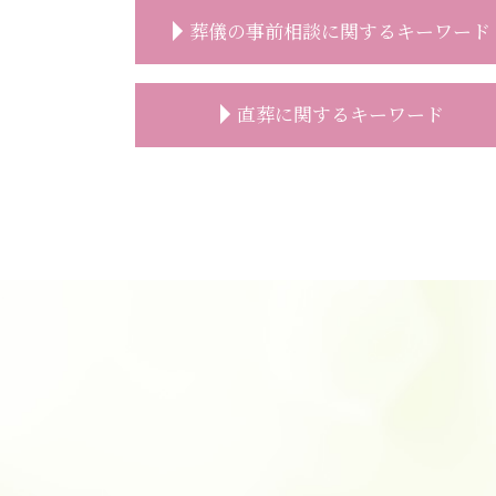
葬儀の事前相談に関するキーワード
事前相談 特典
直葬に関するキーワード
事前相談とは
葬儀 事前相談 人数
事前相談 人数
直葬 通夜
葬儀後 やること
直葬 人数
お墓 事前相談
直葬 費用
葬儀 費用 事前相談
直葬 プラン
事前相談 流れ
直葬 服装 家族
葬儀の事前相談
直葬 人気
事前相談 プレゼント
葬儀 直葬 トラブル
事前相談 葬儀 流れ
直葬 香典
事前相談 必要性
直葬 服装 子供
葬儀 事前相談 必要性
直葬 どこに頼む
事前相談 メール
直葬 生前契約
葬儀 事前相談 とは
直葬 段取り