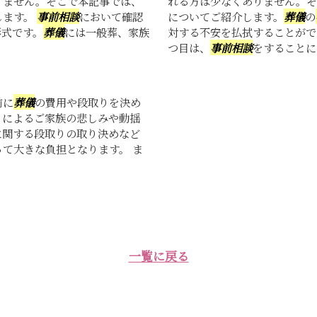
りません。そこで本記事では、
れる方は少なくありません。そ
します。
事前相談
において確認
についてご紹介します。
葬儀
の
形式です。
葬儀
には一般葬、家族
対する不安を払拭することがで
つ目は、
事前相談
をすることによ
前に
葬儀
の費用や段取りを決め
とによるご家族の悲しみや動揺
に関する段取りの取り決めなど
て大きな負担となります。 ま
一覧に戻る