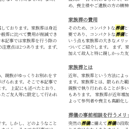
め、喪主様やご遺族の方の精神的
家族葬の費用
増しております。家族葬は身近
そのため、コンパクトな
葬儀
と
一般葬に比べて費用が削減でき
要であり、コンパクトな
葬儀
と
で本記事では家族葬を行う際の
いう点も家族葬の大きなメリッ
の注意点は2つあります。まず、
ついてご紹介します。 まず、
加えて故人と特に親しかった友人
家族葬とは
め、親族がゆっくりお別れをす
近年、家族葬という方法によっ
挙げられます。そこで本記事で
ます。家族葬とは、限られた範
す。 上記にも述べたとおり、
親族で執り行われることが多い
ったご友人等に限定して行われ
もあります。 家族葬が近年増
よって参列者や喪主も高齢化し、
葬儀の事前相談を行うメリ
です。しかし、どのようなこと
突然の
葬儀
に備えて
葬儀
の段取