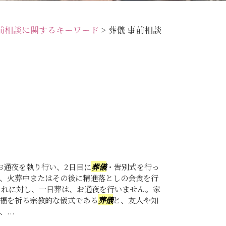
前相談に関するキーワード
>
葬儀 事前相談
お通夜を執り行い、2日目に
葬儀
・告別式を行っ
、火葬中またはその後に精進落としの会食を行
これに対し、一日葬は、お通夜を行いません。家
福を祈る宗教的な儀式である
葬儀
と、友人や知
...