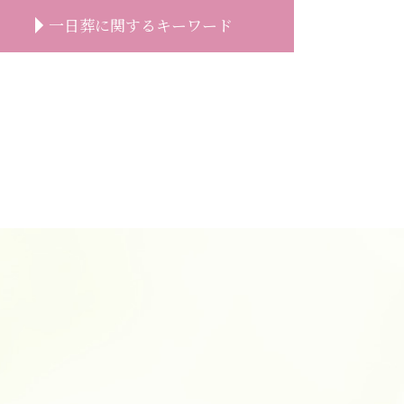
一日葬に関するキーワード
一日葬 服装
一日葬 いい葬儀
一日葬 いつ
一日葬 喪主挨拶
一日葬 親族
一日葬 どこに頼む
一日葬
一日葬 お布施 金額
一日葬 前日
一日葬 香典
一日葬 流れ
一日葬 割合
一日葬 焼香
一日葬 注意点
一日葬 相場