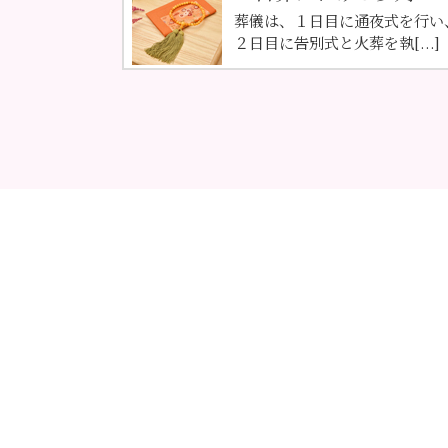
葬儀は、１日目に通夜式を行い
２日目に告別式と火葬を執[...]