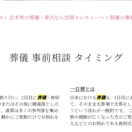
ル）志木市の葬儀・葬式なら宗岡セレモニーへ
>
葬儀の事
葬儀 事前相談 タイミング
一日葬とは
執り行い、2日目に
葬儀
・告別
日本における
葬儀
は、1日目に
中またはその後に精進落としの
て、そのまま火葬場で火葬をし
し、直葬は多くの参列客を集め
うという流れが一般的です。 
、静かにご家族だけでお別れを
族や親族が亡くなった方のご冥
人などとのお別れである告別式、