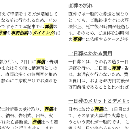
直葬の流れ
備えて準備をする方が増加して
直葬では一般的な葬送と異なり
くなる前に行われるため、どの
としても、ご臨終後すぐに火葬
いですそこで本記事では
葬儀
の
法律上、死亡後24時間が経過
葬儀
の
事前相談
の
タイミング
は3
す。そのため、ご遺体を24時
め
葬儀
社に依頼するケースが多..
一日葬にかかる費用
執り行い、2日目に
葬儀
・告別
一日葬とは、その名の通り一日
中またはその後に精進落としの
通夜を行い、二日目に
葬儀
・告
し、直葬は多くの参列客を集め
は、お通夜を行わないため、費
、静かにご家族だけでお別れを
る費用は、およそ45万円前後
万円前後であることと比べれば.
一日葬のメリットとデメリ
死亡診断書の受け取り、
葬儀
社
日本における
葬儀
は、1日目に
せ、納棺、告別式、出棺、火
て、そのまま火葬場で火葬をし
ずは死亡診断後、
葬儀
社への連
うという流れが一般的です。 
過ぎないと行えません。また、
儀式が一日で終わるもので、お