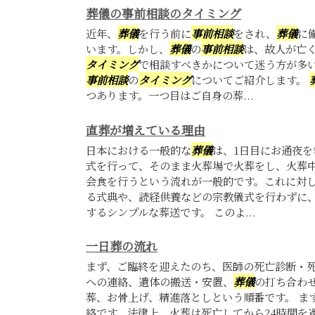
葬儀の事前相談のタイミング
近年、
葬儀
を行う前に
事前相談
をされ、
葬儀
に
います。しかし、
葬儀
の
事前相談
は、故人が亡
タイミング
で相談すべきかについて迷う方が多
事前相談
の
タイミング
についてご紹介します。
つあります。一つ目はご自身の葬...
直葬が増えている理由
日本における一般的な
葬儀
は、1日目にお通夜を
式を行って、そのまま火葬場で火葬をし、火葬
会食を行うという流れが一般的です。これに対
る式典や、読経供養などの宗教儀式を行わずに
するシンプルな葬送です。 このよ...
一日葬の流れ
まず、ご臨終を迎えたのち、医師の死亡診断・
への連絡、遺体の搬送・安置、
葬儀
の打ち合わ
葬、お骨上げ、精進落としという順番です。 ま
絡です。法律上、火葬は死亡してから24時間を