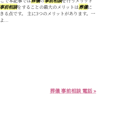
こで本記事では
葬儀
の
事前相談
を行うメリット
事前相談
をすることの最大のメリットは
葬儀
に
きる点です。 主に3つのメリットがあります。一
...
葬儀 事前相談 電話 »