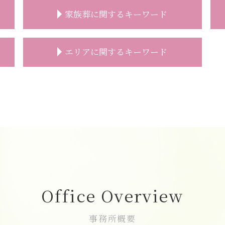
家族葬に関するキーワード
家族葬 祭壇
エリアに関するキーワード
家族葬 服装 身内だけ
家族葬 弔電
家族葬 2人
葬儀の事前相談 朝霞市
家族葬 おすすめ
直葬 和光市
家族葬 服装
一日葬 新座市
家族葬 範囲
一日葬 費用 富士見市
家族葬 焼香
葬儀の事前相談 志木市
家族葬 喪主挨拶
一日葬 費用 志木市
家族葬 受付なし 香典
家族葬 費用 和光市
家族葬 行くべきか
家族葬 新座市
家族葬 対応
葬儀 相談 富士見市
Office Overview
家族葬 香典
葬儀 相談 志木市
家族葬 一般葬 違い
直葬 新座市
事務所概要
家族葬とは 会社
志木市 一日葬