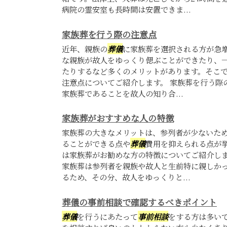
病院の霊安室も長時間は安置できま...
家族葬を行う際の注意点
近年、親族の
葬儀
に家族葬を選択される方が急
な親族が故人をゆっくり偲ぶことができたり、
たりするなど多くのメリットがあります。そこ
注意点についてご紹介します。 家族葬を行う際
家族葬であることを故人の知り合...
家族葬がおすすめな人の特徴
家族葬の大きなメリットは、参列者が少ないた
ることができる点や
葬儀
費用を抑えられる点が
は家族葬がお勧めな方の特徴についてご紹介しま
家族葬は参列者を親族や故人と生前特に親しか
るため、その分、故人をゆっくりと...
葬儀の事前相談で確認するべきポイント
葬儀
を行うにあたって
事前相談
をする方は多い