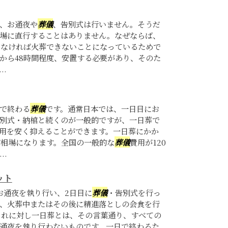
、お通夜や
葬儀
、告別式は行いません。そうだ
場に直行することはありません。なぜならば、
しなければ火葬できないことになっているためで
間から48時間程度、安置する必要があり、そのた
.
で終わる
葬儀
です。通常日本では、一日目にお
別式・納棺と続くのが一般的ですが、一日葬で
用を安く抑えることができます。一日葬にかか
が相場になります。全国の一般的な
葬儀
費用が120
..
ット
お通夜を執り行い、2日目に
葬儀
・告別式を行っ
、火葬中またはその後に精進落としの会食を行
これに対し一日葬とは、その言葉通り、すべての
通夜を執り行わないものです。一日で終わるた