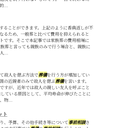
...
することができます。上記のように香典返しが不
なるため、一般葬と比べて費用を抑えられると
トです。そこで本記事では家族葬の費用相場に
家族葬と言っても親族のみで行う場合と、親族に
...
て故人を偲ぶ方法で
葬儀
を行う方が増加してい
囲の近親者のみで故人を偲ぶ
葬儀
を言います。
ですが、近年では故人の親しい友人を呼ぶこと
加している原因として、平均寿命が伸びたことに
物...
ット
り、予算、その他手続き等について
事前相談
さ