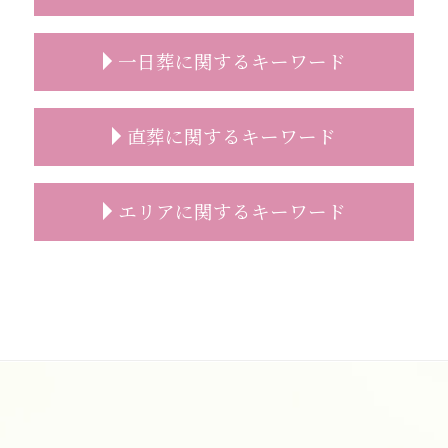
事前相談 葬儀 流れ
事前相談 タイミング
家族葬 マナー
一日葬に関するキーワード
遺影 選び方
家族葬 葬儀場
事前相談 プレゼント
家族葬 人数
事前相談 必要性
家族葬 香典
一日葬 割合
直葬に関するキーワード
葬儀 事前相談 確認
家族葬 服装
一日葬 注意点
葬儀 事前相談 無料
家族葬とは 流れ
一日葬 通夜
葬儀 事前相談 メール
家族葬 祭壇
一日葬 服装
直葬 段取り
エリアに関するキーワード
安置所 面会
家族葬 通夜
一日葬 焼香
直葬 注意
精進落とし 意味
家族葬 おすすめ
一日葬 参列マナー
直葬 案内状
葬儀 事前相談 必要性
家族葬 案内文
一日葬 挨拶
直葬
葬儀の事前相談 新座市
お墓 相談
家族葬 進め方
一日葬 流れ 時間
直葬 火葬
一日葬 富士見市
事前相談 葬儀
家族葬 親族代表挨拶
一日葬 喪主挨拶
直葬 家族葬 違い
家族葬 費用 朝霞市
事前相談 電話
家族葬 流れ
一日葬 スケジュール
直葬 流れ
家族葬 費用 和光市
事前相談 人数
家族葬 範囲
一日葬 違い
直葬 メリット
一日葬 費用 朝霞市
葬儀後 やること
家族葬 行くべきか
一日葬 マナー
直葬 費用
志木市 直葬
事前相談 特典
家族葬 自宅
一日葬 相場
直葬 メリット デメリット
葬儀 相談 志木市
事前相談 確認
家族葬とは どこまで
一日葬 流れ
直葬 読経なし
葬儀 相談 富士見市