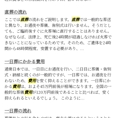
直葬の流れ
ここでは
直葬
の流れをご説明します。
直葬
では一般的な葬送
と異なり、お通夜や葬儀、告別式は行いません。そうだとし
ても、ご臨終後すぐに火葬場に直行することはありません。
なぜならば、法律上、死亡後24時間が経過しなければ火葬で
きないことになっているためです。そのため、ご遺体を24時
間から48時間程度、安置する必要があり、...
一日葬にかかる費用
通常日本では、一日目にお通夜を行い、二日目に葬儀・告別
式・納棺と続くのが一般的ですが、一日葬では、お通夜を行
わないため、
費用
を安く抑えることができます。一日葬にか
かる
費用
は、およそ45万円前後が相場になります。全国の一
般的な葬儀
費用
が120万円前後であることと比べれば、安く
抑えられるといえるでしょう。 このように...
一日葬の流れ