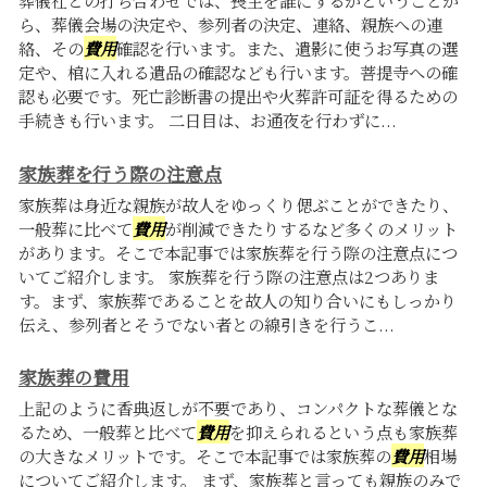
葬儀社との打ち合わせでは、喪主を誰にするかということか
ら、葬儀会場の決定や、参列者の決定、連絡、親族への連
絡、その
費用
確認を行います。また、遺影に使うお写真の選
定や、棺に入れる遺品の確認なども行います。菩提寺への確
認も必要です。死亡診断書の提出や火葬許可証を得るための
手続きも行います。 二日目は、お通夜を行わずに...
家族葬を行う際の注意点
家族葬は身近な親族が故人をゆっくり偲ぶことができたり、
一般葬に比べて
費用
が削減できたりするなど多くのメリット
があります。そこで本記事では家族葬を行う際の注意点につ
いてご紹介します。 家族葬を行う際の注意点は2つありま
す。まず、家族葬であることを故人の知り合いにもしっかり
伝え、参列者とそうでない者との線引きを行うこ...
家族葬の費用
上記のように香典返しが不要であり、コンパクトな葬儀とな
るため、一般葬と比べて
費用
を抑えられるという点も家族葬
の大きなメリットです。そこで本記事では家族葬の
費用
相場
についてご紹介します。 まず、家族葬と言っても親族のみで