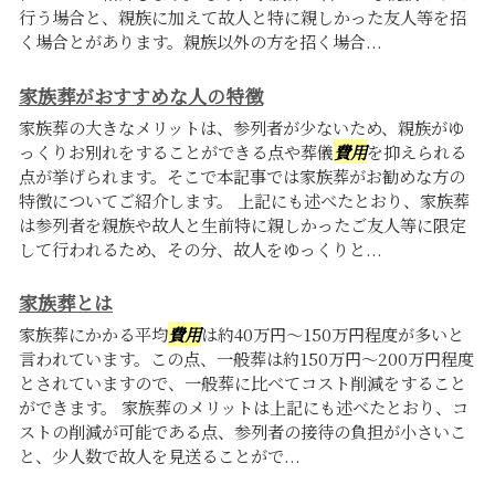
行う場合と、親族に加えて故人と特に親しかった友人等を招
く場合とがあります。親族以外の方を招く場合...
家族葬がおすすめな人の特徴
家族葬の大きなメリットは、参列者が少ないため、親族がゆ
っくりお別れをすることができる点や葬儀
費用
を抑えられる
点が挙げられます。そこで本記事では家族葬がお勧めな方の
特徴についてご紹介します。 上記にも述べたとおり、家族葬
は参列者を親族や故人と生前特に親しかったご友人等に限定
して行われるため、その分、故人をゆっくりと...
家族葬とは
家族葬にかかる平均
費用
は約40万円〜150万円程度が多いと
言われています。この点、一般葬は約150万円〜200万円程度
とされていますので、一般葬に比べてコスト削減をすること
ができます。 家族葬のメリットは上記にも述べたとおり、コ
ストの削減が可能である点、参列者の接待の負担が小さいこ
と、少人数で故人を見送ることがで...