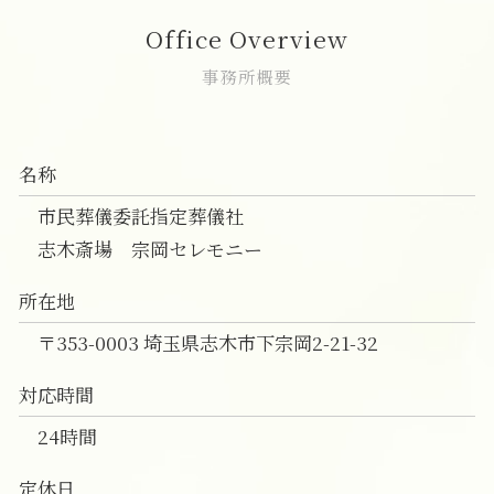
家族葬 相場
神道 一日葬
直葬 プラン
家族葬 費用 富士見市
Office Overview
家族葬 参列者
一日葬 前日
直葬 後悔
一日葬 和光市
家族葬 注意点
一日葬 料金
直葬 葬式
直葬 和光市
事務所概要
一日葬 どこに頼む
直葬 香典返し
葬儀の事前相談 富士見市
一日葬 初七日
直葬 違い
直葬 朝霞市
一日葬 コロナ
直葬 伝え方
家族葬 朝霞市
名称
直葬 生前予約
直葬 富士見市
直葬 通夜
家族葬 費用 新座市
市民葬儀委託指定葬儀社
葬儀 直葬 トラブル
一日葬 費用 志木市
志木斎場 宗岡セレモニー
一日葬 費用 和光市
葬儀の事前相談 和光市
所在地
志木市 家族葬 費用
〒353-0003 埼玉県志木市下宗岡2-21-32
対応時間
24時間
定休日