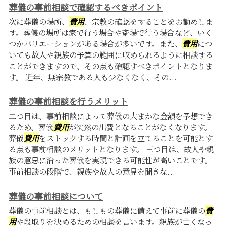
葬儀の事前相談で確認するべきポイント
次に葬儀の場所、
費用
、宗教の確認をすることをお勧めしま
す。葬儀の場所は家で行う場合や斎場で行う場合など、いく
つかバリエーションがある場合が多いです。また、
費用
につ
いても故人や親族の予算の範囲に収められるように相談する
ことができますので、その点も確認すべきポイントとなりま
す。 近年、無宗教である人も少なくなく、その...
葬儀の事前相談を行うメリット
二つ目は、事前相談によって葬儀の大まかな金額を予想でき
るため、葬儀
費用
が突然の出費となることがなくなります。
葬儀
費用
をストックする時間と計画を立てることを可能とす
る点も事前相談のメリットとなります。 三つ目は、故人や親
族の意思に沿った葬儀を実現できる可能性が高いことです。
事前相談の段階で、親族や故人の意見を聞きな...
葬儀の事前相談について
葬儀の事前相談とは、もしもの葬儀に備えて事前に葬儀の
費
用
や段取りを決めるための相談を言います。親族が亡くなっ