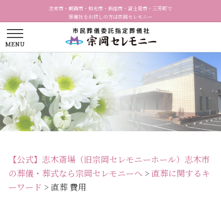
志木市・朝霞市・和光市・新座市・富士見市・三芳町で
葬儀社をお探しの方は宗岡セレモニー
【公式】志木斎場（旧宗岡セレモニーホール）志木市
の葬儀・葬式なら宗岡セレモニーへ
>
直葬に関するキ
ーワード
>
直葬 費用