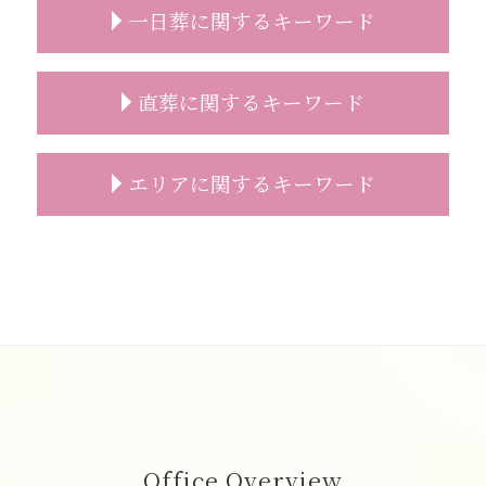
葬儀 事前相談 割合
家族葬 服装 身内だけ
一日葬に関するキーワード
事前相談 人数
家族葬 香典
葬儀 事前相談 メリット
家族葬 受付なし 香典
葬儀 事前相談 タイミング
家族葬 葬儀
一日葬 どこに頼む
直葬に関するキーワード
葬儀 無宗教
家族葬とは 流れ
一日葬 服装
事前相談 流れ
家族葬 自宅
一日葬 参列
事前相談 必要性
家族葬 行くべきか
一日葬 葬儀社
直葬 希望
エリアに関するキーワード
事前相談 メール
家族葬 時間
一日葬 終わる 時間
直葬 人数
事前相談 葬儀 流れ
家族葬 マナー
一日葬 相場
直葬
事前相談 無料
家族葬とは 会社
一日葬 焼香のみ
直葬 服装 子供
志木市 一日葬
事前相談 特典
家族葬 流れ
一日葬 日程
直葬 見積り
葬儀 相談 富士見市
葬儀 事前相談 人数
家族葬 弔問
一日葬 スケジュール
直葬 案内状
一日葬 費用 富士見市
安置所 面会
家族葬 2人
一日葬 連絡
直葬 人気
志木市 直葬
葬儀 事前相談 電話
家族葬 トラブル
一日葬 割合
直葬 流れ
葬儀 相談 朝霞市
遺影 選び方
家族葬 受付
一日葬 前日
直葬 メリット
一日葬 富士見市
葬儀 事前相談 確認
家族葬とは どこまで
一日葬 神式
直葬 服装 家族
直葬 富士見市
お墓 相談
家族葬 弔電
一日葬 注意点
直葬 生前契約
葬儀の事前相談 朝霞市
家族葬 会社 連絡
一日葬 いつ
直葬 読経なし
葬儀 相談 新座市
Office Overview