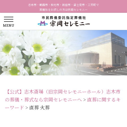
志木市・朝霞市・和光市・新座市・富士見市・三芳町で
葬儀社をお探しの方は宗岡セレモニー
【公式】志木斎場（旧宗岡セレモニーホール）志木市
の葬儀・葬式なら宗岡セレモニーへ
>
直葬に関するキ
ーワード
>
直葬 火葬