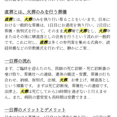
直葬とは、火葬のみを行う葬儀
直葬
とは、
火葬
のみを執り行い葬ることをいいます。日本に
おける一般的な葬儀は、1日目にお通夜を執り行い、2日目に
葬儀・告別式を行って、そのまま
火葬
場で
火葬
をし、
火葬
中
またはその後に精進落としの会食を行うという流れが一般的
です。これに対し、
直葬
は多くの参列客を集める式典や、読
経供養などの宗教儀式を行わずに、静かにご家...
一日葬の流れ
まず、ご臨終を迎えたのち、医師の死亡診断・死亡診断書の
受け取り、葬儀社への連絡、遺体の搬送・安置、葬儀の打ち
合わせ、納棺、告別式、出棺、
火葬
、お骨上げ、精進落とし
という順番です。 まずは死亡診断後、葬儀社への連絡です。
法律上、
火葬
は死亡してから24時間を過ぎないと行えませ
ん。また、病院の霊安室も長時間は安置できま...
一日葬のメリットとデメリット