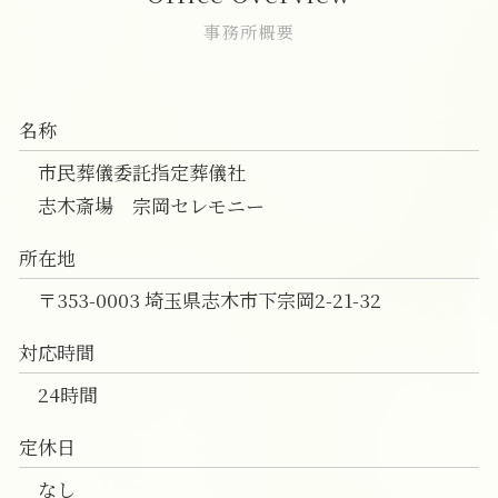
家族葬 進め方
一日葬 焼香
直葬 トラブル
家族葬 費用 富士見市
家族葬 お通夜
一日葬 マナー
直葬 打ち合わせ
葬儀の事前相談 富士見市
事務所概要
一日葬 喪主挨拶
直葬 プラン
家族葬 費用 朝霞市
神道 一日葬
直葬 手続き
一日葬 費用 志木市
一日葬 お布施 金額
直葬 価格
葬儀 相談 志木市
名称
直葬 伝え方
家族葬 費用 和光市
葬儀 直葬 トラブル
直葬 新座市
市民葬儀委託指定葬儀社
直葬 口コミ
葬儀の事前相談 和光市
志木斎場 宗岡セレモニー
一日葬 朝霞市
一日葬 費用 和光市
所在地
葬儀 相談 和光市
〒353-0003 埼玉県志木市下宗岡2-21-32
対応時間
24時間
定休日
なし