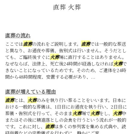
直葬 火葬
直葬の流れ
ここでは
直葬
の流れをご説明します。
直葬
では一般的な葬送
と異なり、お通夜や葬儀、告別式は行いません。そうだとし
ても、ご臨終後すぐに
火葬
場に直行することはありません。
なぜならば、法律上、死亡後24時間が経過しなければ
火葬
で
きないことになっているためです。そのため、ご遺体を24時
間から48時間程度、安置する必要があり、...
直葬が増えている理由
直葬
とは、
火葬
のみを執り行い葬ることをいいます。日本に
おける一般的な葬儀は、1日目にお通夜を執り行い、2日目に
葬儀・告別式を行って、そのまま
火葬
場で
火葬
をし、
火葬
中
またはその後に精進落としの会食を行うという流れが一般的
です。これに対し、
直葬
は多くの参列客を集める式典や、読
経供養などの宗教儀式を行わずに、静かにご家...