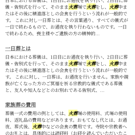
日本における葬儀は、1日目にお通夜を執り行い、2日目に葬
儀・告別式を行って、そのまま
火葬
場で
火葬
をし、
火葬
中ま
たはその後に精進落としの会食を行うという流れが一般的で
す。 これに対し一日葬とは、その言葉通り、すべての儀式が
一日で終わるもので、お通夜を執り行わないものです。一日
で終わるため、喪主様やご遺族の方の精神的...
一日葬とは
日本における葬儀は、1日目にお通夜を執り行い、2日目に葬
儀・告別式を行って、そのまま
火葬
場で
火葬
をし、
火葬
中ま
たはその後に精進落としの会食を行うという流れが一般的で
す。 これに対し、一日葬は、お通夜を行いません。家族や親
族が亡くなった方のご冥福を祈る宗教的な儀式である葬儀
と、友人や知人などとのお別れである告別式、...
家族葬の費用
葬儀一式の費用の例としては、
火葬
場の使用料、式場の使用
料、返礼品の費用などがあります。おもてなし代とは、お通
夜、葬式後、
火葬
中などの会食の費用です。寺院や宗教者へ
のお礼とは、具体的には読経料（お経を読んでいただいたこ