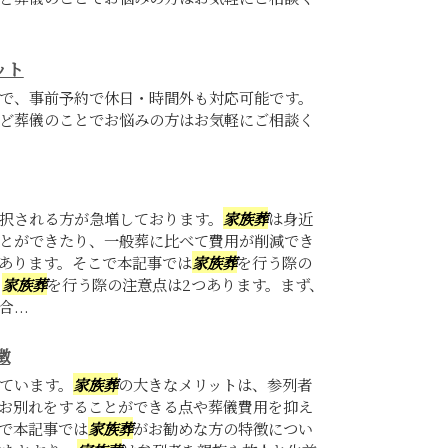
ット
で、事前予約で休日・時間外も対応可能です。
ど葬儀のことでお悩みの方はお気軽にご相談く
択される方が急増しております。
家族葬
は身近
とができたり、一般葬に比べて費用が削減でき
あります。そこで本記事では
家族葬
を行う際の
。
家族葬
を行う際の注意点は2つあります。まず、
...
徴
ています。
家族葬
の大きなメリットは、参列者
お別れをすることができる点や葬儀費用を抑え
で本記事では
家族葬
がお勧めな方の特徴につい