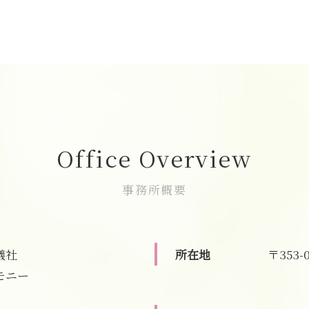
家族葬 弔問
直葬 朝霞市
家族葬 デメリット
家族葬 費用 朝霞市
家族葬 葬儀場
直葬 富士見市
家族葬 相場
家族葬 費用 和光市
家族葬 供花
葬儀の事前相談 和光市
家族葬 範囲
葬儀 相談 朝霞市
家族葬 参列者
志木市 一日葬
家族葬 来る人
家族葬 朝霞市
Office Overview
家族葬 どこまで
家族葬 費用 新座市
家族葬 マナー
葬儀 相談 新座市
事務所概要
家族葬 服装
直葬 新座市
家族葬とは 会社
志木市 家族葬
家族葬 香典 参列しない
葬儀の事前相談 新座市
家族葬 費用
葬儀 相談 志木市
儀社
所在地
〒353-
家族葬 一般葬 違い
一日葬 新座市
モニー
家族葬 行くべきか
志木市 直葬
葬儀 相談 和光市