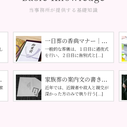
当事務所が提供する基礎知識
一日葬の香典マナー｜...
し
一般的な葬儀は、１日目に通夜式
を行い、２日目に告別式と[...]
.
家族葬の案内文の書き...
家
近年では、近親者や故人と親交が
深かった方のみで執り行う[...]