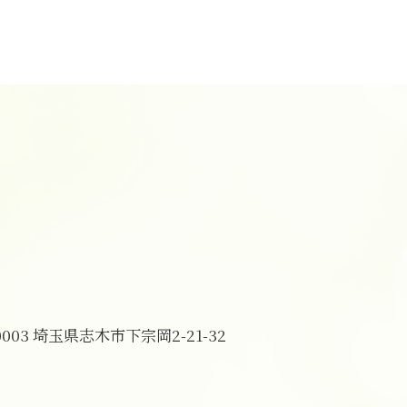
一日葬 参列マナー
一日葬とは
一日葬 参列
一日葬 タイムスケジュール
一日葬 割合
一日葬 費用
一日葬 注意点
一日葬 いい葬儀
一日葬 マナー
一日葬 流れ 時間
一日葬 時間
一日葬 香典
一日葬 どこに頼む
一日葬
0003 埼玉県志木市下宗岡2-21-32
一日葬 神式
一日葬 料金