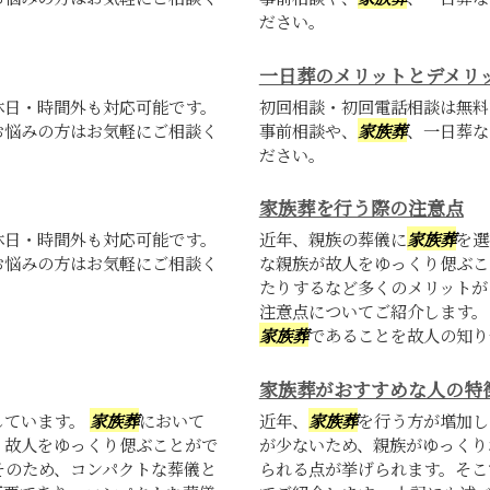
ださい。
一日葬のメリットとデメリ
休日・時間外も対応可能です。
初回相談・初回電話相談は無料
お悩みの方はお気軽にご相談く
事前相談や、
家族葬
、一日葬な
ださい。
家族葬を行う際の注意点
休日・時間外も対応可能です。
近年、親族の葬儀に
家族葬
を選
お悩みの方はお気軽にご相談く
な親族が故人をゆっくり偲ぶこ
たりするなど多くのメリットが
注意点についてご紹介します
家族葬
であることを故人の知り合
家族葬がおすすめな人の特
しています。
家族葬
において
近年、
家族葬
を行う方が増加し
、故人をゆっくり偲ぶことがで
が少ないため、親族がゆっくり
そのため、コンパクトな葬儀と
られる点が挙げられます。そこ