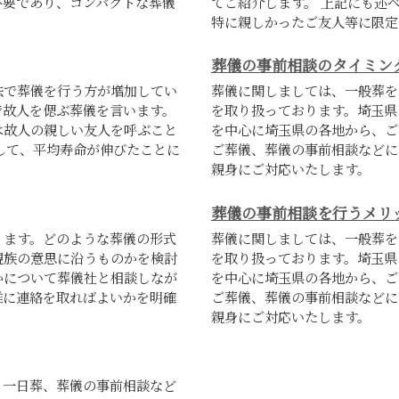
不要であり、コンパクトな葬儀
てご紹介します。 上記にも述
特に親しかったご友人等に限定し
葬儀の事前相談のタイミン
法で葬儀を行う方が増加してい
葬儀に関しましては、一般葬を
で故人を偲ぶ葬儀を言います。
を取り扱っております。埼玉県
は故人の親しい友人を呼ぶこと
を中心に埼玉県の各地から、ご
して、平均寿命が伸びたことに
ご葬儀、葬儀の事前相談などに
親身にご対応いたします。
葬儀の事前相談を行うメリ
ります。どのような葬儀の形式
葬儀に関しましては、一般葬を
親族の意思に沿うものかを検討
を取り扱っております。埼玉県
かについて葬儀社と相談しなが
を中心に埼玉県の各地から、ご
誰に連絡を取ればよいかを明確
ご葬儀、葬儀の事前相談などに
親身にご対応いたします。
、一日葬、葬儀の事前相談など