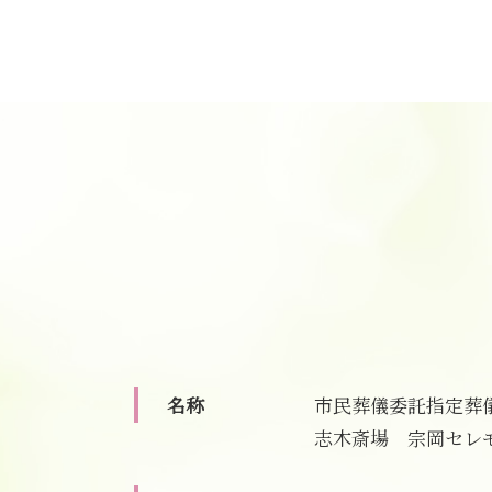
葬儀 事前相談 メリット
直葬 プラン
事前相談 メール
直葬 方法
事前相談 タイミング
直葬 注意
葬儀 事前相談 見積もり
直葬 打ち合わせ
葬儀 無宗教
直葬 服装 子供
葬儀 事前相談 確認
葬儀 直葬 トラブル
葬儀 事前相談 タイミング
直葬 価格
葬儀 事前相談 人数
直葬 香典 相場
事前相談 確認
直葬 火葬式 違い
事前相談 流れ
直葬 通夜
葬儀 事前相談 電話
直葬 火葬式
葬儀 費用 事前相談
直葬 流れ
葬儀 日取り
直葬 段取り
コロナ禍 葬儀 相談
直葬 香典返し
名称
市民葬儀委託指定葬
事前相談 人数
直葬 生前契約
志木斎場 宗岡セレ
遺影 選び方
直葬 トラブル
直葬 服装 家族