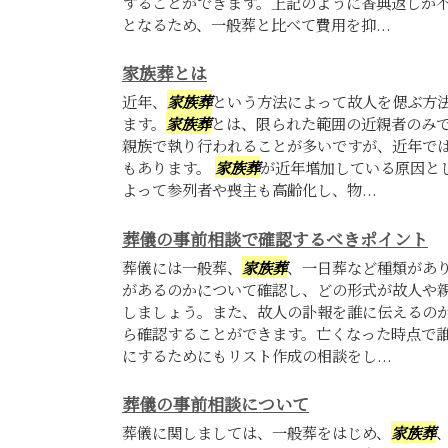
することができます。上記のように香典返しが
となるため、一般葬と比べて費用を抑...
家族葬とは
近年、
家族葬
という方法によって故人を偲ぶ方
ます。
家族葬
とは、限られた範囲の近親者のみ
親族で執り行われることが多いですが、近年で
もあります。
家族葬
が近年増加している原因と
よって参列者や喪主も高齢化し、物...
葬儀の事前相談で確認するべきポイント
葬儀には一般葬、
家族葬
、一日葬など種類があ
があるのかについて確認し、どの形式が故人や
しましょう。また、故人の訃報を誰に伝えるの
ら確認することができます。亡くなった時点で
にするためにもリスト作成の相談をし...
葬儀の事前相談について
葬儀に関しましては、一般葬をはじめ、
家族葬