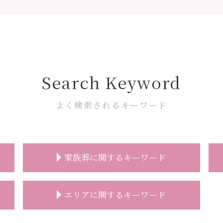
Search Keyword
よく検索されるキーワード
家族葬に関するキーワード
家族葬 弔電
エリアに関するキーワード
家族葬 香典
家族葬 スケジュール
家族葬 人数
葬儀の事前相談 朝霞市