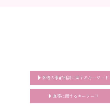
葬儀の事前相談に関するキーワード
葬儀社 選び方
直葬に関するキーワード
事前相談 無料
葬儀 事前相談 メール
葬儀 事前相談 必要性
直葬 香典