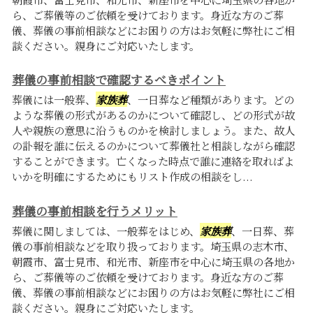
ら、ご葬儀等のご依頼を受けております。身近な方のご葬
儀、葬儀の事前相談などにお困りの方はお気軽に弊社にご相
談ください。親身にご対応いたします。
葬儀の事前相談で確認するべきポイント
葬儀には一般葬、
家族葬
、一日葬など種類があります。どの
ような葬儀の形式があるのかについて確認し、どの形式が故
人や親族の意思に沿うものかを検討しましょう。また、故人
の訃報を誰に伝えるのかについて葬儀社と相談しながら確認
することができます。亡くなった時点で誰に連絡を取ればよ
いかを明確にするためにもリスト作成の相談をし...
葬儀の事前相談を行うメリット
葬儀に関しましては、一般葬をはじめ、
家族葬
、一日葬、葬
儀の事前相談などを取り扱っております。埼玉県の志木市、
朝霞市、富士見市、和光市、新座市を中心に埼玉県の各地か
ら、ご葬儀等のご依頼を受けております。身近な方のご葬
儀、葬儀の事前相談などにお困りの方はお気軽に弊社にご相
談ください。親身にご対応いたします。