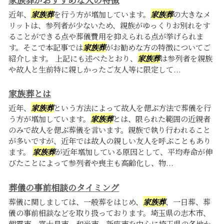
近年、
家族葬
を行う方が増加しています。
家族葬
の大きなメ
リットは、参列者が少ないため、親族がゆっくりお別れをす
ることができる点や葬儀費用を抑えられる点が挙げられま
す。そこで本記事では
家族葬
がお勧めな方の特徴についてご
紹介します。 上記にも述べたとおり、
家族葬
は参列者を親族
や故人と生前特に親しかったご友人等に限定して...
家族葬とは
近年、
家族葬
という方法によって故人を偲ぶ方法で葬儀を行
う方が増加しています。
家族葬
とは、限られた範囲の近親者
のみで故人を偲ぶ葬儀を言います。親族で執り行われること
が多いですが、近年では故人の親しい友人を呼ぶこともあり
ます。
家族葬
が近年増加している原因として、平均寿命が伸
びたことによって参列者や喪主も高齢化し、物...
葬儀の事前相談のタイミング
葬儀に関しましては、一般葬をはじめ、
家族葬
、一日葬、葬
儀の事前相談などを取り扱っております。埼玉県の志木市、
朝霞市、富士見市、和光市、新座市を中心に埼玉県の各地か