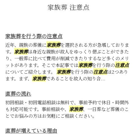
家族葬 注意点
家族葬を行う際の注意点
近年、親族の葬儀に
家族葬
を選択される方が急増しておりま
す。
家族葬
は身近な親族が故人をゆっくり偲ぶことができた
り、一般葬に比べて費用が削減できたりするなど多くのメリ
ットがあります。そこで本記事では
家族葬
を行う際の
注意点
についてご紹介します。
家族葬
を行う際の
注意点
は2つあり
ます。まず、
家族葬
であることを故人の知り合...
直葬の流れ
初回相談・初回電話相談は無料で、事前予約で休日・時間外
も対応可能です。事前相談や、
家族葬
、一日葬など葬儀のこ
とでお悩みの方はお気軽にご相談ください。
直葬が増えている理由