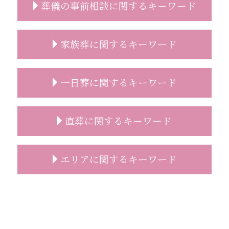
葬儀の事前相談に関するキーワード
事前相談とは
家族葬に関するキーワード
葬儀社 選び方
葬儀 事前相談 電話
葬儀 事前相談 無料
家族葬 香典 参列しない
一日葬に関するキーワード
遺影 選び方
家族葬 受付なし 香典
事前相談 流れ
家族葬 服装
事前相談 必要性
家族葬 流れ
一日葬 終わる 時間
直葬に関するキーワード
事前相談 予想人数
家族葬 葬儀場
一日葬 参列
事前相談 特典
家族葬 伝え方
一日葬 どこに頼む
葬儀 事前相談 人数
家族葬 喪主挨拶
一日葬 流れ
直葬 違い
エリアに関するキーワード
葬儀 事前相談 確認
家族葬 祭壇
一日葬 コロナ
直葬 読経なし
葬儀 日取り
家族葬 進め方
一日葬 葬儀社
直葬 香典
葬儀 事前相談 見積もり
家族葬 費用
一日葬 マナー
直葬 方法
直葬 富士見市
安置所 面会
喪主挨拶 例文
一日葬 費用
直葬 家族葬 違い
葬儀の事前相談 朝霞市
事前相談 確認
家族葬 一般葬 違い
一日葬 焼香
直葬 流れ
志木市 直葬
葬儀 費用 事前相談
家族葬 おすすめ
一日葬 時間
直葬 香典返し
直葬 新座市