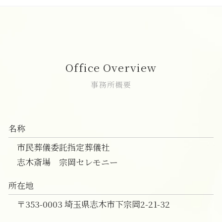
葬儀後 やること
家族葬 弔問
一日葬 相場
直葬 葬式
葬儀の事前相談 和光市
事前相談 電話
家族葬 人数
一日葬 いい葬儀
葬儀 直葬 手続き
一日葬 富士見市
葬儀 事前相談 内容
家族葬 親族代表挨拶
一日葬 料金
直葬 伝え方
葬儀 相談 富士見市
事前相談 葬儀
家族葬 デメリット
一日葬
直葬 増えている
葬儀の事前相談 富士見市
家族葬 2人
一日葬 挨拶
直葬 段取り
葬儀 相談 朝霞市
Office Overview
家族葬
一日葬 服装
葬儀 直葬 トラブル
家族葬 費用 朝霞市
家族葬 弔電
一日葬 お布施
直葬 見積り
家族葬 費用 和光市
事務所概要
一日葬 割合
直葬 打ち合わせ
家族葬 和光市
一日葬 連絡
直葬 メリット デメリット
志木市 家族葬 費用
一日葬 前日
直葬
葬儀の事前相談 新座市
名称
直葬 火葬
直葬 朝霞市
直葬 生前契約
一日葬 費用 朝霞市
市民葬儀委託指定葬儀社
直葬 人気
直葬 和光市
志木斎場 宗岡セレモニー
葬儀 相談 和光市
葬儀 相談 新座市
所在地
家族葬 費用 富士見市
〒353-0003 埼玉県志木市下宗岡2-21-32