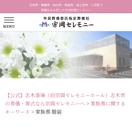
志木市・朝霞市・和光市・新座市・富士見市・三芳町で
葬儀社をお探しの方は宗岡セレモニー
【公式】志木斎場（旧宗岡セレモニーホール）志木市
の葬儀・葬式なら宗岡セレモニーへ
>
家族葬に関する
キーワード
>
家族葬 服装