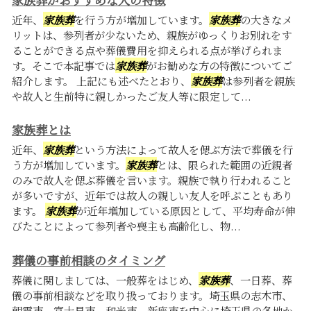
近年、
家族葬
を行う方が増加しています。
家族葬
の大きなメ
リットは、参列者が少ないため、親族がゆっくりお別れをす
ることができる点や葬儀費用を抑えられる点が挙げられま
す。そこで本記事では
家族葬
がお勧めな方の特徴についてご
紹介します。 上記にも述べたとおり、
家族葬
は参列者を親族
や故人と生前特に親しかったご友人等に限定して...
家族葬とは
近年、
家族葬
という方法によって故人を偲ぶ方法で葬儀を行
う方が増加しています。
家族葬
とは、限られた範囲の近親者
のみで故人を偲ぶ葬儀を言います。親族で執り行われること
が多いですが、近年では故人の親しい友人を呼ぶこともあり
ます。
家族葬
が近年増加している原因として、平均寿命が伸
びたことによって参列者や喪主も高齢化し、物...
葬儀の事前相談のタイミング
葬儀に関しましては、一般葬をはじめ、
家族葬
、一日葬、葬
儀の事前相談などを取り扱っております。埼玉県の志木市、
朝霞市、富士見市、和光市、新座市を中心に埼玉県の各地か