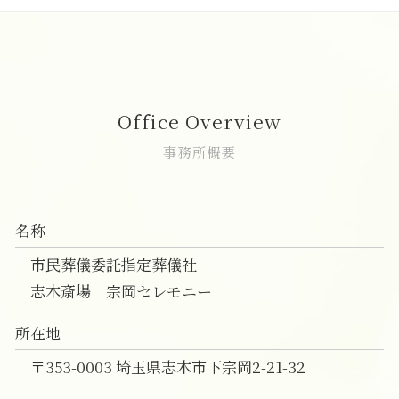
葬儀 事前相談 タイミング
家族葬 おすすめ
一日葬 デメリット
直葬 価格
家族葬 新座市
葬儀 事前相談 メール
家族葬 供花
一日葬 流れ 時間
直葬 生前契約
葬儀 相談 志木市
葬儀 事前相談 無料
家族葬とは
一日葬 スケジュール
直葬 火葬式 違い
直葬 和光市
葬儀 事前相談 確認
家族葬 2人
一日葬 所要時間
直葬 注意
直葬 朝霞市
家族葬 焼香
一日葬 服装
直葬 方法
家族葬 費用 朝霞市
Office Overview
家族葬 費用
一日葬 終わる 時間
直葬 口コミ
葬儀 相談 和光市
喪主挨拶 例文
一日葬 メリット
直葬 服装 子供
一日葬 朝霞市
事務所概要
一日葬 焼香のみ
直葬 通夜
志木市 直葬
一日葬 いい葬儀
直葬 プラン
一日葬 和光市
一日葬 注意点
直葬 読経なし
一日葬 費用 富士見市
名称
直葬 服装 家族
葬儀 相談 朝霞市
直葬 メリット
家族葬 朝霞市
市民葬儀委託指定葬儀社
直葬 見積り
一日葬 費用 志木市
志木斎場 宗岡セレモニー
一日葬 新座市
直葬 新座市
所在地
一日葬 富士見市
〒353-0003 埼玉県志木市下宗岡2-21-32