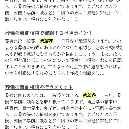
ら、ご葬儀等のご依頼を受けております。身近な方のご葬
儀、葬儀の事前相談などにお困りの方はお気軽に弊社にご相
談ください。親身にご対応いたします。
葬儀の事前相談で確認するべきポイント
葬儀には一般葬、
家族葬
、一日葬など種類があります。どの
ような葬儀の形式があるのかについて確認し、どの形式が故
人や親族の意思に沿うものかを検討しましょう。また、故人
の訃報を誰に伝えるのかについて葬儀社と相談しながら確認
することができます。亡くなった時点で誰に連絡を取ればよ
いかを明確にするためにもリスト作成の相談をし...
葬儀の事前相談を行うメリット
葬儀に関しましては、一般葬をはじめ、
家族葬
、一日葬、葬
儀の事前相談などを取り扱っております。埼玉県の志木市、
朝霞市、富士見市、和光市、新座市を中心に埼玉県の各地か
ら、ご葬儀等のご依頼を受けております。身近な方のご葬
儀、葬儀の事前相談などにお困りの方はお気軽に弊社にご相
談ください。親身にご対応いたします。