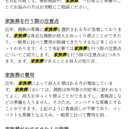
も対応可能です。事前相談や、
家族葬
、一日葬など葬儀のこ
とでお悩みの方はお気軽にご相談ください。
家族葬を行う際の注意点
近年、親族の葬儀に
家族葬
を選択される方が急増しておりま
す。
家族葬
は身近な親族が故人をゆっくり偲ぶことができた
り、一般葬に比べて費用が削減できたりするなど多くのメリ
ットがあります。そこで本記事では
家族葬
を行う際の注意点
についてご紹介します。
家族葬
を行う際の注意点は2つあり
ます。まず、
家族葬
であることを故人の知り合...
家族葬の費用
近年、
家族葬
によって故人を偲ばれる方が増加していま
す。
家族葬
においては、親族は参列客の対応等に追われなく
てよく、故人をゆっくり偲ぶことができますし、香典返しな
どの準備も入りません。そのため、コンパクトな葬儀とする
ことができます。上記のように香典返しが不要であり、コン
パクトな葬儀となるため、一般葬と比べて費用を抑...
家族葬がおすすめな人の特徴