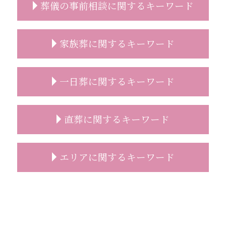
葬儀の事前相談に関するキーワード
葬儀 事前相談 電話
家族葬に関するキーワード
葬儀 事前相談 見積もり
事前相談 必要性
事前相談 プレゼント
家族葬 注意点
一日葬に関するキーワード
事前相談 人数
家族葬 葬儀社
葬儀後 やること
家族葬 時間
事前相談 予想人数
家族葬 弔電
一日葬 通夜
直葬に関するキーワード
葬儀 事前相談 割合
家族葬 喪主挨拶
一日葬 親族
コロナ禍 葬儀 相談
家族葬 トラブル
一日葬 前日
事前相談とは
家族葬 お通夜
一日葬
直葬 増えている
エリアに関するキーワード
葬儀 事前相談 内容
家族葬とは 流れ
一日葬 時間
直葬 費用
葬儀社 選び方
家族葬 案内文
一日葬 葬儀社
直葬 希望
葬儀の事前相談
家族葬 服装
一日葬 費用
直葬 伝え方
志木市 家族葬 費用
遺影 選び方
家族葬 マナー
一日葬 連絡
直葬 香典返し
家族葬 富士見市
事前相談 特典
家族葬 祭壇
一日葬 タイムスケジュール
直葬 流れ
志木市 一日葬
事前相談 確認
家族葬 受付
一日葬 割合
直葬 手続き
葬儀 相談 富士見市