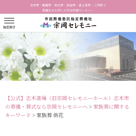
志木市・朝霞市・和光市・新座市・富士見市・三芳町で
葬儀社をお探しの方は宗岡セレモニー
【公式】志木斎場（旧宗岡セレモニーホール）志木市
の葬儀・葬式なら宗岡セレモニーへ
>
家族葬に関する
キーワード
>
家族葬 供花