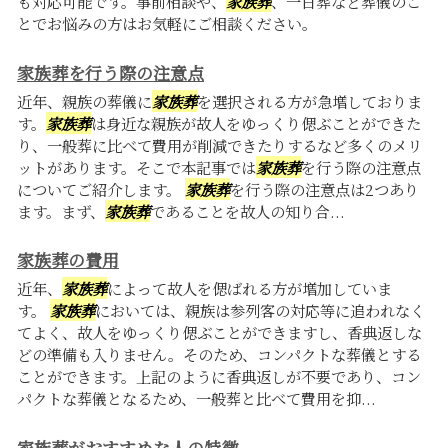
も対応可能です。事前相談や、
家族葬
、一日葬など葬儀のこ
とでお悩みの方はお気軽にご相談ください。
家族葬を行う際の注意点
近年、親族の葬儀に
家族葬
を選択される方が急増しておりま
す。
家族葬
は身近な親族が故人をゆっくり偲ぶことができた
り、一般葬に比べて費用が削減できたりするなど多くのメリ
ットがあります。そこで本記事では
家族葬
を行う際の注意点
についてご紹介します。
家族葬
を行う際の注意点は2つあり
ます。まず、
家族葬
であることを故人の知り合...
家族葬の費用
近年、
家族葬
によって故人を偲ばれる方が増加していま
す。
家族葬
においては、親族は参列客の対応等に追われなく
てよく、故人をゆっくり偲ぶことができますし、香典返しな
どの準備も入りません。そのため、コンパクトな葬儀とする
ことができます。上記のように香典返しが不要であり、コン
パクトな葬儀となるため、一般葬と比べて費用を抑...
家族葬がおすすめな人の特徴