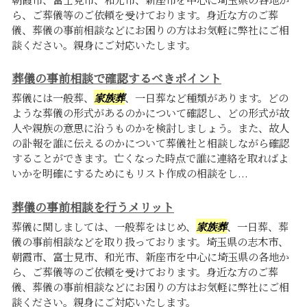
ら、ご葬儀等のご依頼を受けております。身近な方のご葬
儀、葬儀の事前相談などにお困りの方はお気軽に弊社にご相
談ください。親身にご対応いたします。
葬儀の事前相談で確認するべきポイント
葬儀には一般葬、
家族葬
、一日葬など種類があります。どの
ような葬儀の形式があるのかについて確認し、どの形式が故
人や親族の意思に沿うものかを検討しましょう。また、故人
の訃報を誰に伝えるのかについて葬儀社と相談しながら確認
することができます。亡くなった時点で誰に連絡を取ればよ
いかを明確にするためにもリスト作成の相談をし...
葬儀の事前相談を行うメリット
葬儀に関しましては、一般葬をはじめ、
家族葬
、一日葬、葬
儀の事前相談などを取り扱っております。埼玉県の志木市、
朝霞市、富士見市、和光市、新座市を中心に埼玉県の各地か
ら、ご葬儀等のご依頼を受けております。身近な方のご葬
儀、葬儀の事前相談などにお困りの方はお気軽に弊社にご相
談ください。親身にご対応いたします。