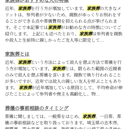
近年、
家族葬
を行う方が増加しています。
家族葬
の大きなメ
リットは、参列者が少ないため、親族がゆっくりお別れをす
ることができる点や葬儀費用を抑えられる点が挙げられま
す。そこで本記事では
家族葬
がお勧めな方の特徴についてご
紹介します。 上記にも述べたとおり、
家族葬
は参列者を親族
や故人と生前特に親しかったご友人等に限定して...
家族葬とは
近年、
家族葬
という方法によって故人を偲ぶ方法で葬儀を行
う方が増加しています。
家族葬
とは、限られた範囲の近親者
のみで故人を偲ぶ葬儀を言います。親族で執り行われること
が多いですが、近年では故人の親しい友人を呼ぶこともあり
ます。
家族葬
が近年増加している原因として、平均寿命が伸
びたことによって参列者や喪主も高齢化し、物...
葬儀の事前相談のタイミング
葬儀に関しましては、一般葬をはじめ、
家族葬
、一日葬、葬
儀の事前相談などを取り扱っております。埼玉県の志木市、
朝霞市、富士見市、和光市、新座市を中心に埼玉県の各地か