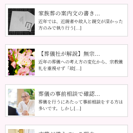
家族葬の案内文の書き...
近年では、近親者や故人と親交が深かった
方のみで執り行う[...]
【葬儀社が解説】無宗...
近年の葬儀への考え方の変化から、宗教儀
礼を重視せず「故[...]
葬儀の事前相談で確認...
葬儀を行うにあたって事前相談をする方は
多いです。しかし[...]