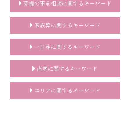
葬儀の事前相談に関するキーワード
葬儀 事前相談 タイミング
家族葬に関するキーワード
葬儀 事前相談 とは
事前相談 葬儀
葬儀 種類 事前相談
家族葬とは
一日葬に関するキーワード
葬儀 事前相談 割合
喪主挨拶 例文
事前相談とは
家族葬 プラン
事前相談 特典
家族葬 葬儀場
一日葬 どこに頼む
直葬に関するキーワード
事前相談 予想人数
家族葬 行くべきか
一日葬 葬儀社
葬儀 事前相談 メール
家族葬 葬儀
一日葬 参列
葬儀 日取り
家族葬 流れ
一日葬 いつ
直葬 方法
エリアに関するキーワード
事前相談 流れ
家族葬 範囲
一日葬 喪主挨拶
直葬 生前契約
葬儀 無宗教
家族葬 受付
一日葬 親族
直葬
葬儀 事前相談 人数
家族葬 時間
一日葬 参列マナー
直葬 トラブル
家族葬 費用 朝霞市
遺影 選び方
家族葬 おすすめ
一日葬 マナー
葬儀 直葬 トラブル
葬儀 相談 志木市
葬儀後 やること
家族葬 喪主挨拶
一日葬 連絡
直葬 見積り
家族葬 新座市
事前相談 メール
家族葬 葬儀社
一日葬 通夜
葬儀 直葬 手続き
直葬 新座市