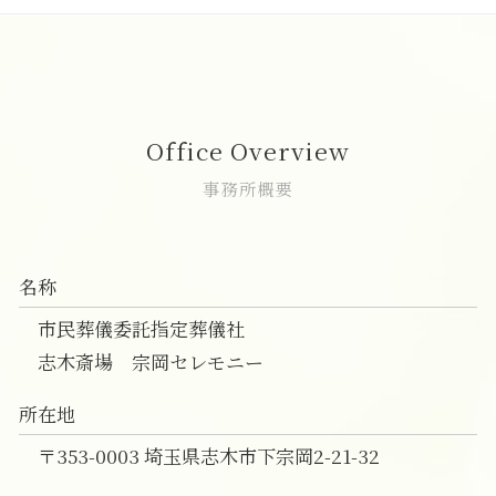
葬儀 事前相談 無料
家族葬 香典
一日葬 挨拶
直葬 服装 家族
家族葬 和光市
安置所 面会
家族葬 トラブル
一日葬 割合
直葬 火葬式
一日葬 和光市
葬儀 事前相談 電話
家族葬 通夜
一日葬 流れ 時間
直葬 伝え方
家族葬 富士見市
葬儀 準備 事前相談
家族葬 お花
一日葬 神式
直葬 価格
志木市 一日葬
家族葬 焼香
一日葬とは
直葬 香典
葬儀 相談 新座市
Office Overview
家族葬 受付なし 香典
一日葬 初七日
直葬 メリット デメリット
葬儀の事前相談 新座市
家族葬とは 会社
一日葬 お布施 金額
直葬 口コミ
葬儀 相談 富士見市
事務所概要
一日葬 時間
直葬 プラン
葬儀の事前相談 朝霞市
一日葬 違い
直葬 葬式
一日葬 費用 朝霞市
一日葬 香典
直葬 段取り
直葬 朝霞市
名称
直葬 人気
葬儀 相談 朝霞市
直葬 流れ
志木市 家族葬 費用
市民葬儀委託指定葬儀社
直葬 メリット
一日葬 新座市
志木斎場 宗岡セレモニー
家族葬 費用 和光市
志木市 家族葬
所在地
一日葬 費用 富士見市
〒353-0003 埼玉県志木市下宗岡2-21-32