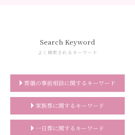
Search Keyword
よく検索されるキーワード
葬儀の事前相談に関するキーワード
事前相談 無料
家族葬に関するキーワード
葬儀の事前相談
精進落とし 意味
葬儀 事前相談 電話
家族葬 来る人
一日葬に関するキーワード
安置所 面会
家族葬とは 香典