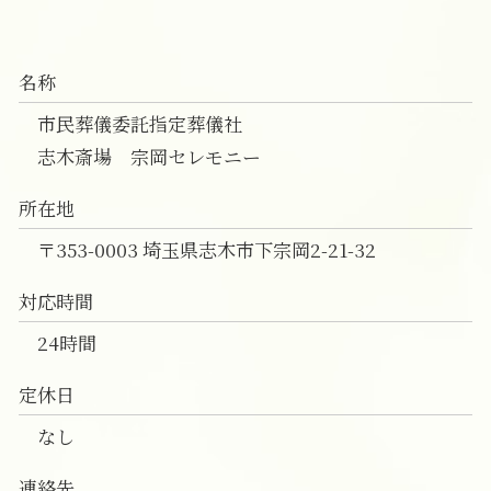
一日葬 前日
直葬 火葬式
家族葬 費用 朝霞市
一日葬 初七日
直葬 後悔
直葬 富士見市
一日葬 参列マナー
直葬 香典 相場
一日葬 費用 富士見市
名称
直葬 生前契約
一日葬 朝霞市
直葬 費用
一日葬 費用 朝霞市
市民葬儀委託指定葬儀社
直葬 香典返し
葬儀 相談 新座市
志木斎場 宗岡セレモニー
家族葬 朝霞市
葬儀の事前相談 富士見市
所在地
一日葬 新座市
〒353-0003 埼玉県志木市下宗岡2-21-32
対応時間
24時間
定休日
なし
連絡先