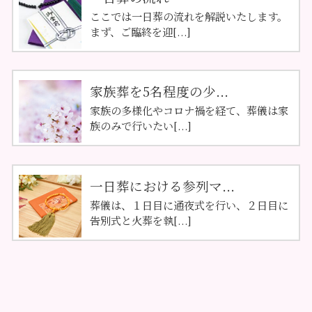
ここでは一日葬の流れを解説いたします。
まず、ご臨終を迎[...]
家族葬を5名程度の少...
家族の多様化やコロナ禍を経て、葬儀は家
族のみで行いたい[...]
一日葬における参列マ...
葬儀は、１日目に通夜式を行い、２日目に
告別式と火葬を執[...]