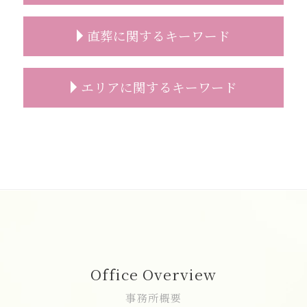
葬儀 事前相談 内容
家族葬 受付なし 香典
葬儀 事前相談 メール
家族葬 進め方
一日葬 日程
直葬に関するキーワード
葬儀後 やること
家族葬 費用
一日葬 割合
事前相談 電話
家族葬とは どこまで
一日葬 神式
葬儀 事前相談 確認
家族葬 喪主挨拶
一日葬 スケジュール
直葬 打ち合わせ
エリアに関するキーワード
事前相談 タイミング
家族葬 お花
一日葬 デメリット
直葬 口コミ
葬儀 事前相談 割合
喪主挨拶 例文
一日葬 違い
直葬 違い
事前相談 葬儀 流れ
家族葬
一日葬 メリット
直葬 注意
葬儀 相談 志木市
お墓 事前相談
家族葬 2人
一日葬 通夜
葬儀 直葬 手続き
葬儀の事前相談 志木市
葬儀 事前相談 とは
家族葬 香典
一日葬 精進落とし
葬儀 直葬 トラブル
家族葬 富士見市
事前相談 特典
家族葬 葬儀
一日葬 終わる 時間
直葬 手続き
一日葬 和光市
事前相談 流れ
家族葬 弔電
一日葬 葬儀社
直葬 家族葬 違い
直葬 新座市
お墓 相談
家族葬 マナー
一日葬 焼香
直葬 読経なし
家族葬 和光市
葬儀 費用 事前相談
家族葬 おすすめ
一日葬 流れ
直葬 プラン
志木市 一日葬
葬儀 日取り
家族葬 注意点
一日葬 注意点
直葬 服装 家族
家族葬 費用 新座市
家族葬 人数
一日葬 挨拶
直葬 どこに頼む
直葬 和光市
Office Overview
家族葬 伝え方
一日葬 服装
直葬 方法
一日葬 費用 和光市
家族葬 プラン
一日葬 香典
直葬 トラブル
家族葬 新座市
事務所概要