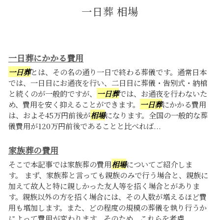
一日葬 相場
一日葬にかかる費用
一日葬
とは、その名の通り一日で終わる葬儀です。通常日本
では、一日目にお通夜を行い、二日目に葬儀・告別式・納棺
と続くのが一般的ですが、
一日葬
では、お通夜を行わないた
め、費用を安く抑えることができます。
一日葬
にかかる費用
は、およそ45万円前後が
相場
になります。全国の一般的な葬
儀費用が120万円前後であることと比べれば...
家族葬の費用
そこで本記事では家族葬の費用
相場
についてご紹介しま
す。 まず、家族葬と言っても親族のみで行う場合と、親族に
加えて故人と特に親しかった友人等を招く場合とがありま
す。親族以外の方を招く場合には、その人数が増えるほど費
用も増加します。また、どの程度の規模の葬儀を執り行うか
によって費用が変わります。そのため、これらを考慮...