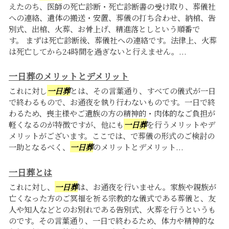
えたのち、医師の死亡診断・死亡診断書の受け取り、葬儀社
への連絡、遺体の搬送・安置、葬儀の打ち合わせ、納棺、告
別式、出棺、火葬、お骨上げ、精進落としという順番で
す。 まずは死亡診断後、葬儀社への連絡です。法律上、火葬
は死亡してから24時間を過ぎないと行えません。...
一日葬のメリットとデメリット
これに対し
一日葬
とは、その言葉通り、すべての儀式が一日
で終わるもので、お通夜を執り行わないものです。一日で終
わるため、喪主様やご遺族の方の精神的・肉体的なご負担が
軽くなるのが特徴ですが、他にも
一日葬
を行うメリットやデ
メリットがございます。ここでは、で葬儀の形式のご検討の
一助となるべく、
一日葬
のメリットとデメリット...
一日葬とは
これに対し、
一日葬
は、お通夜を行いません。家族や親族が
亡くなった方のご冥福を祈る宗教的な儀式である葬儀と、友
人や知人などとのお別れである告別式、火葬を行うというも
のです。その言葉通り、一日で終わるため、体力や精神的な