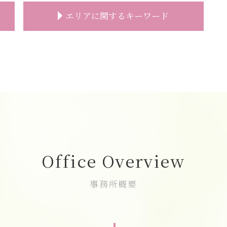
家族葬 親族代表挨拶
エリアに関するキーワード
家族葬 伝え方
家族葬 スケジュール
家族葬 服装 身内だけ
直葬 朝霞市
家族葬とは 香典
一日葬 費用 富士見市
家族葬 受付なし 香典
一日葬 富士見市
家族葬 服装
葬儀の事前相談 新座市
家族葬 時間
葬儀 相談 富士見市
家族葬 参列者
一日葬 費用 志木市
家族葬 香典 身内
葬儀の事前相談 朝霞市
家族葬 弔問
葬儀 相談 志木市
家族葬 自宅
一日葬 和光市
Office Overview
家族葬 案内文
一日葬 朝霞市
家族葬 トラブル
家族葬 費用 新座市
事務所概要
家族葬 一般葬 違い
志木市 家族葬 費用
家族葬 受付
一日葬 費用 朝霞市
家族葬 葬儀社
家族葬 費用 朝霞市
家族葬 相場
直葬 富士見市