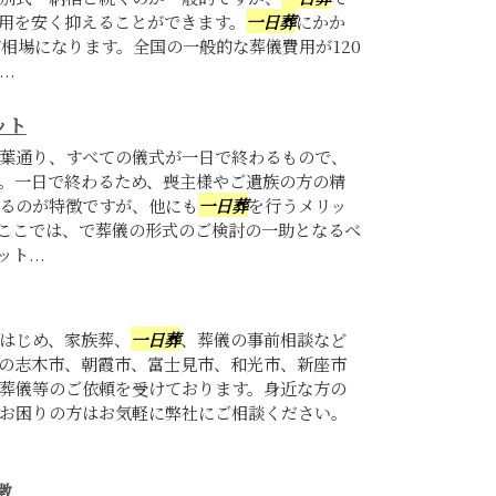
用を安く抑えることができます。
一日葬
にかか
が相場になります。全国の一般的な葬儀費用が120
..
ット
葉通り、すべての儀式が一日で終わるもので、
。一日で終わるため、喪主様やご遺族の方の精
るのが特徴ですが、他にも
一日葬
を行うメリッ
ここでは、で葬儀の形式のご検討の一助となるべ
ト...
はじめ、家族葬、
一日葬
、葬儀の事前相談など
の志木市、朝霞市、富士見市、和光市、新座市
葬儀等のご依頼を受けております。身近な方の
お困りの方はお気軽に弊社にご相談ください。
徴