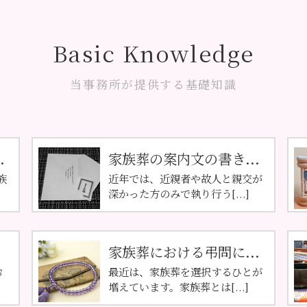
Basic Knowledge
当事務所が提供する基礎知識
.
家族葬の案内文の書き...
族
近年では、近親者や故人と親交が
深かった方のみで執り行う[...]
家族葬における弔問に...
お
最近は、家族葬を選択するひとが
増えています。家族葬とは[...]