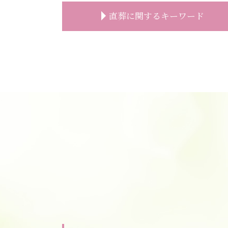
事前相談とは
直葬に関するキーワード
お墓 相談
葬儀 事前相談 割合
事前相談 プレゼント
直葬 火葬式 違い
葬儀 事前相談 内容
直葬 香典返し
葬儀 日取り
直葬 人気
葬儀 種類 事前相談
直葬 香典 相場
お墓 事前相談
直葬 費用
葬儀 事前相談 タイミング
直葬 通夜
事前相談 流れ
直葬 トラブル
葬儀 事前相談 人数
直葬 メリット
事前相談 人数
直葬 香典
葬儀 事前相談 見積もり
直葬 口コミ
事前相談 必要性
直葬 増えている
コロナ禍 葬儀 相談
葬儀 直葬 トラブル
葬儀後 やること
直葬 打ち合わせ
事前相談 メール
直葬 葬式
葬儀社 選び方
直葬 生前予約