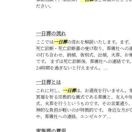
ださい。
一日葬の流れ
ここでは
一日葬
の流れを解説いたします。まず
死亡診断・死亡診断書の受け取り、葬儀社への
の打ち合わせ、納棺、告別式、出棺、火葬、お
です。 まずは死亡診断後、葬儀社への連絡です
24時間を過ぎないと行えません。...
一日葬とは
これに対し、
一日葬
は、お通夜を行いません。
冥福を祈る宗教的な儀式である葬儀と、友人や
式、火葬を行うというものです。その言葉通り
神的な負担が軽いのが特徴的です。 身近な方が
や、葬儀社への連絡、エンゼルケア...
家族葬の費用