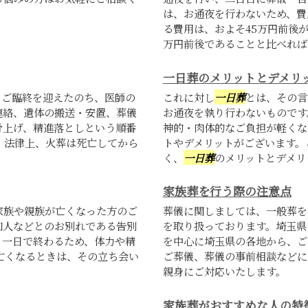
は、お通夜を行わないため、費
る費用は、およそ45万円前後
万円前後であることと比べれば.
一日葬のメリットとデメリ
、ご臨終を迎えたのち、医師の
これに対し
一日葬
とは、その言
連絡、遺体の搬送・安置、葬儀
お通夜を執り行わないものです
骨上げ、精進落としという順番
神的・肉体的なご負担が軽くな
。法律上、火葬は死亡してから
トやデメリットがございます。
く、
一日葬
のメリットとデメリッ
家族葬を行う際の注意点
家族や親族が亡くなった方のご
葬儀に関しましては、一般葬を
知人などとのお別れである告別
を取り扱っております。埼玉県
、一日で終わるため、体力や精
を中心に埼玉県の各地から、ご
亡くなるときは、その立ち会い
ご葬儀、葬儀の事前相談などに
親身にご対応いたします。
家族葬がおすすめな人の特