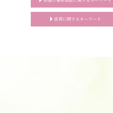
葬儀 事前相談 メール
直葬に関するキーワード
安置所 面会
葬儀 事前相談 見積もり
葬儀 事前相談 必要性
直葬 流れ
葬儀社 選び方
直葬 通夜
事前相談 葬儀 流れ
直葬 プラン
葬儀後 やること
直葬 見積り
葬儀 無宗教
葬儀 直葬 トラブル
葬儀 日取り
直葬 伝え方
事前相談 予想人数
直葬 人数
葬儀 事前相談 とは
直葬 増えている
事前相談 プレゼント
直葬 トラブル
葬儀 事前相談 メリット
直葬 どこに頼む
事前相談 電話
直葬 メリット
精進落とし 意味
直葬 価格
葬儀 事前相談 確認
直葬 読経なし