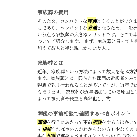
家族葬の費用
そのため、コンパクトな
葬儀
とすることができ
要であり、コンパクトな
葬儀
となるため、一般
いう点も家族葬の大きなメリットです。そこで
ついてご紹介します。 まず、家族葬と言っても
加えて故人と特に親しかった友人...
家族葬とは
近年、家族葬という方法によって故人を偲ぶ方
ます。家族葬とは、限られた範囲の近親者のみ
親族で執り行われることが多いですが、近年で
もあります。 家族葬が近年増加している原因と
よって参列者や喪主も高齢化し、物...
葬儀の事前相談で確認するべきポイント
葬儀
を行うにあたって事前
相談
をする方は多い
を
相談
すれば良いのかわからない方も少なくあ
事前
相談
で確認すべきポイントについてご紹介し