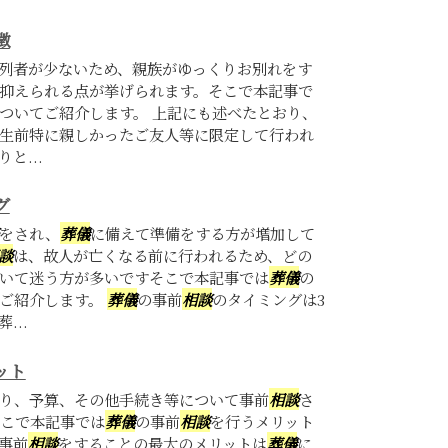
徴
列者が少ないため、親族がゆっくりお別れをす
抑えられる点が挙げられます。そこで本記事で
ついてご紹介します。 上記にも述べたとおり、
生前特に親しかったご友人等に限定して行われ
と...
グ
をされ、
葬儀
に備えて準備をする方が増加して
談
は、故人が亡くなる前に行われるため、どの
いて迷う方が多いですそこで本記事では
葬儀
の
てご紹介します。
葬儀
の事前
相談
のタイミングは3
...
ット
り、予算、その他手続き等について事前
相談
さ
こで本記事では
葬儀
の事前
相談
を行うメリット
事前
相談
をすることの最大のメリットは
葬儀
に