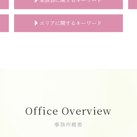
家族葬 供花
エリアに関するキーワード
家族葬 通夜
家族葬 葬儀場
家族葬 おすすめ
直葬 和光市
家族葬 伝え方
一日葬 朝霞市
家族葬
葬儀の事前相談 新座市
家族葬 祭壇
葬儀の事前相談 朝霞市
家族葬とは
家族葬 費用 新座市
家族葬 注意点
葬儀 相談 新座市
家族葬 服装 身内だけ
家族葬 新座市
家族葬 香典 身内
家族葬 費用 朝霞市
家族葬 相場
志木市 家族葬 費用
Office Overview
家族葬 対応
家族葬 費用 和光市
家族葬 受付なし 香典
葬儀の事前相談 和光市
事務所概要
家族葬 焼香
一日葬 費用 和光市
家族葬 香典
志木市 家族葬