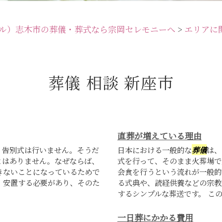
ル）志木市の葬儀・葬式なら宗岡セレモニーへ
>
エリアに
葬儀 相談 新座市
直葬が増えている理由
、告別式は行いません。そうだ
日本における一般的な
葬儀
は、
とはありません。なぜならば、
式を行って、そのまま火葬場で
きないことになっているためで
会食を行うという流れが一般的
度、安置する必要があり、そのた
る式典や、読経供養などの宗教
するシンプルな葬送です。 このよ
一日葬にかかる費用