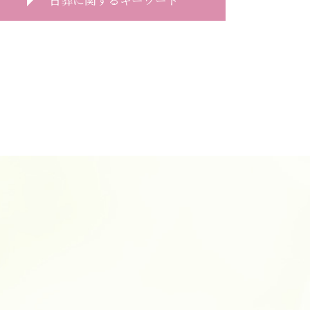
一日葬 どこに頼む
一日葬 前日
一日葬 タイムスケジュール
一日葬 神式
一日葬 通夜
一日葬 お布施 金額
一日葬 いい葬儀
一日葬 違い
一日葬とは
一日葬
一日葬 料金
一日葬 参列
一日葬 いつ
一日葬 香典
一日葬 流れ 時間
一日葬 連絡