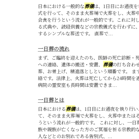
日本における一般的な
葬儀
は、1日目にお通夜を
式を行って、そのまま火葬場で火葬をし、火葬
会食を行うという流れが一般的です。これに対
る式典や、読経供養などの宗教儀式を行わずに
するシンプルな葬送です。 直葬で...
一日葬の流れ
まず、ご臨終を迎えたのち、医師の死亡診断・
への連絡、遺体の搬送・安置、
葬儀
の打ち合わ
葬、お骨上げ、精進落としという順番です。 ま
絡です。法律上、火葬は死亡してから24時間を
病院の霊安室も長時間は安置できま...
一日葬とは
日本における
葬儀
は、1日目にお通夜を執り行い
て、そのまま火葬場で火葬をし、火葬中または
うという流れが一般的です。 これに対し、一日
族や親族が亡くなった方のご冥福を祈る宗教的
人などとのお別れである告別式、...