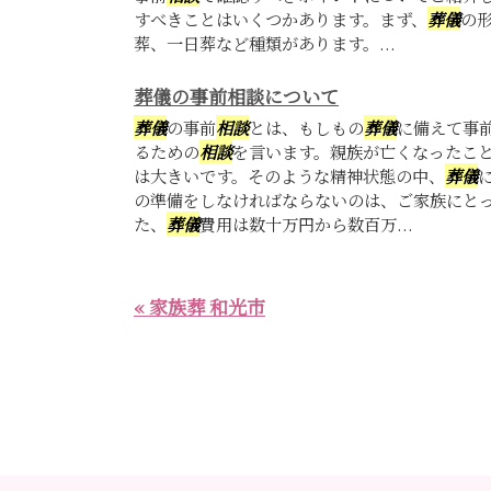
すべきことはいくつかあります。まず、
葬儀
の
葬、一日葬など種類があります。...
葬儀の事前相談について
葬儀
の事前
相談
とは、もしもの
葬儀
に備えて事
るための
相談
を言います。親族が亡くなったこ
は大きいです。そのような精神状態の中、
葬儀
の準備をしなければならないのは、ご家族にとっ
た、
葬儀
費用は数十万円から数百万...
« 家族葬 和光市