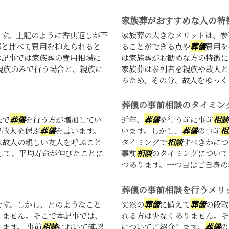
家族葬がおすすめな人の特
ます。上記のように香典返しが不
家族葬の大きなメリットは、参
葬と比べて費用を抑えられると
ることができる点や
葬儀
費用を
本記事では家族葬の費用相場に
は家族葬がお勧めな方の特徴に
親族のみで行う場合と、親族に
家族葬は参列者を親族や故人と
るため、その分、故人をゆっくり
葬儀の事前相談のタイミン
法で
葬儀
を行う方が増加してい
近年、
葬儀
を行う前に事前
相談
で故人を偲ぶ
葬儀
を言います。
います。しかし、
葬儀
の事前
相
は故人の親しい友人を呼ぶこと
タイミングで
相談
すべきかにつ
して、平均寿命が伸びたことに
事前
相談
のタイミングについ
つあります。一つ目はご自身の葬
葬儀の事前相談を行うメリ
です。しかし、どのようなこと
突然の
葬儀
に備えて
葬儀
の段取
りません。そこで本記事では、
れる方は少なくありません。そ
ます。 事前
相談
において確認
についてご紹介します。
葬儀
の