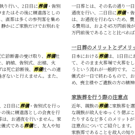
執り行い、2日目に
葬儀
・告別
一日葬とは、その名の通り一日
中またはその後に精進落としの
通夜を行い、二日目に
葬儀
・告
し、直葬は多くの参列客を集め
は、お通夜を行わないため、費
、静かにご家族だけでお別れを
る費用は、およそ45万円前後
万円前後であることと比べれば.
一日葬のメリットとデメリ
死亡診断書の受け取り、
葬儀
社
日本における
葬儀
は、1日目に
せ、納棺、告別式、出棺、火
て、そのまま火葬場で火葬をし
ずは死亡診断後、
葬儀
社への連
うという流れが一般的です。 
過ぎないと行えません。また、
儀式が一日で終わるもので、お
め、喪主様やご遺族の方の精神的
家族葬を行う際の注意点
、2日目に
葬儀
・告別式を行っ
近年、親族の
葬儀
に家族葬を選
その後に精進落としの会食を行
な親族が故人をゆっくり偲ぶこ
葬は、お通夜を行いません。家
たりするなど多くのメリットが
な儀式である
葬儀
と、友人や知
注意点についてご紹介します。
家族葬であることを故人の知り合