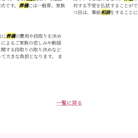
形式です。
葬儀
には一般葬、家族
対する不安を払拭することがで
つ目は、事前
相談
をすることによ
前に
葬儀
の費用や段取りを決め
とによるご家族の悲しみや動揺
に関する段取りの取り決めなど
て大きな負担となります。 ま
一覧に戻る