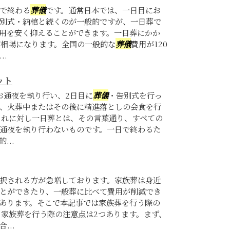
で終わる
葬儀
です。通常日本では、一日目にお
別式・納棺と続くのが一般的ですが、一日葬で
用を安く抑えることができます。一日葬にかか
が相場になります。全国の一般的な
葬儀
費用が120
..
ット
お通夜を執り行い、2日目に
葬儀
・告別式を行っ
、火葬中またはその後に精進落としの会食を行
これに対し一日葬とは、その言葉通り、すべての
通夜を執り行わないものです。一日で終わるた
...
択される方が急増しております。家族葬は身近
とができたり、一般葬に比べて費用が削減でき
あります。そこで本記事では家族葬を行う際の
 家族葬を行う際の注意点は2つあります。まず、
...