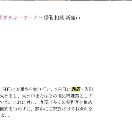
関するキーワード
>
葬儀 相談 新座市
1日目にお通夜を執り行い、2日目に
葬儀
・告別
火葬をし、火葬中またはその後に精進落としの
です。これに対し、直葬は多くの参列客を集め
儀式を行わずに、静かにご家族だけでお別れを
...