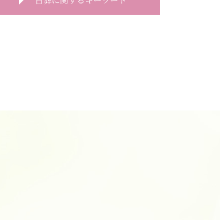
一日葬 香典
一日葬 注意点
一日葬 神式
一日葬 通夜
一日葬 前日
一日葬 流れ 時間
一日葬 初七日
一日葬 費用
一日葬 どこに頼む
一日葬 親族
一日葬 焼香
一日葬 挨拶
一日葬 焼香のみ
一日葬 コロナ
一日葬 タイムスケジュール
一日葬 精進落とし