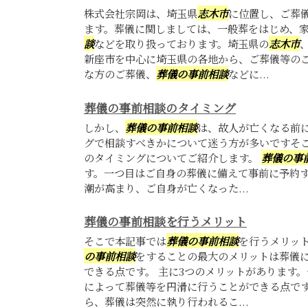
株式会社宗岡は、埼玉県
志木市
に位置し、ご葬
ます。葬儀に関しましては、一般葬をはじめ、
談
などを取り扱っております。埼玉県の
志木市
新座市を中心に埼玉県の各地から、ご葬儀等の
な方のご葬儀、
葬儀の事前相談
などに...
葬儀の事前相談のタイミング
しかし、
葬儀の事前相談
は、故人が亡くなる前
グで相談すべきかについて迷う方が多いですそ
のタイミングについてご紹介します。
葬儀の事
す。一つ目はご自身の葬儀に備えて事前に予約
潮が高まり、ご自身が亡くなった...
葬儀の事前相談を行うメリット
そこで本記事では
葬儀の事前相談
を行うメリッ
の事前相談
をすることの最大のメリットは葬儀
できる点です。 主に3つのメリットがあります
によって葬儀等を円滑に行うことができる点で
ら、葬儀は突然に執り行われるこ...