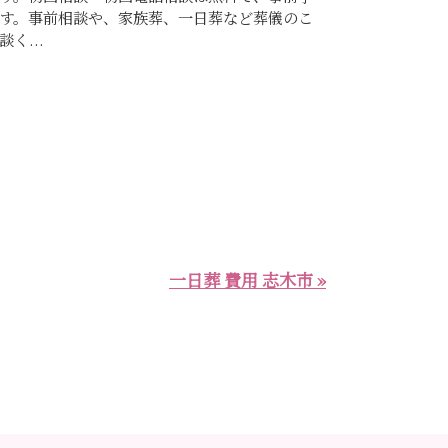
す。事前相談や、家族葬、一日葬など葬儀のこ
く...
一日葬 費用 志木市 »