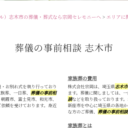
ル）志木市の葬儀・葬式なら宗岡セレモニーへ
>
エリアに
葬儀の事前相談 志木市
家族葬の費用
儀・お別れ式を執り行っており
株式会社宗岡は、埼玉県
志木市
家族葬、一日葬、
葬儀の事前相
ます。葬儀に関しましては、一
、朝霞市、富士見市、和光市、
談
などを取り扱っております。
ご依頼を受けております。身近
新座市を中心に埼玉県の各地か
な方のご葬儀、
葬儀の事前相談
家族葬とは