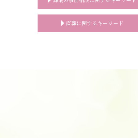
事前相談 必要性
直葬に関するキーワード
葬儀 無宗教
葬儀 費用 事前相談
事前相談 葬儀 流れ
直葬 服装 家族
事前相談 葬儀
直葬 人数
事前相談 無料
直葬 案内状
事前相談 メール
直葬 注意
葬儀 事前相談 割合
直葬 服装 子供
葬儀 事前相談 無料
直葬 希望
葬儀 事前相談 人数
直葬 価格
葬儀 日取り
直葬 後悔
葬儀 事前相談 メリット
直葬 トラブル
葬儀 事前相談 電話
直葬 通夜
事前相談 電話
直葬 火葬式 違い
葬儀 準備 事前相談
直葬 生前予約
葬儀の事前相談
直葬 どこに頼む