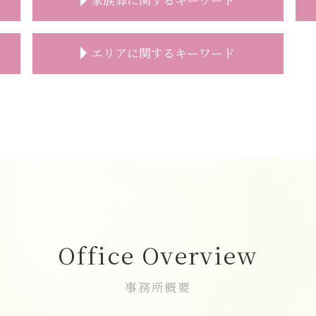
喪主挨拶 例文
エリアに関するキーワード
家族葬 時間
家族葬 注意点
家族葬 葬儀
直葬 朝霞市
家族葬 プラン
家族葬 新座市
家族葬 費用
一日葬 富士見市
家族葬 通夜
家族葬 費用 富士見市
家族葬とは 香典
一日葬 和光市
家族葬 どこまで
葬儀 相談 新座市
家族葬 進め方
葬儀の事前相談 志木市
家族葬 来る人
葬儀 相談 志木市
家族葬 人数
一日葬 費用 和光市
Office Overview
家族葬 お花
家族葬 費用 新座市
家族葬とは 会社
直葬 新座市
事務所概要
家族葬 香典
葬儀の事前相談 朝霞市
家族葬 祭壇
一日葬 新座市