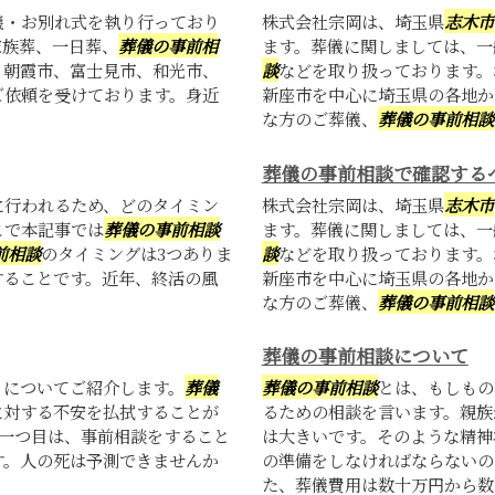
儀・お別れ式を執り行っており
株式会社宗岡は、埼玉県
志木市
家族葬、一日葬、
葬儀の事前相
ます。葬儀に関しましては、一
、朝霞市、富士見市、和光市、
談
などを取り扱っております。
ご依頼を受けております。身近
新座市を中心に埼玉県の各地か
な方のご葬儀、
葬儀の事前相談
葬儀の事前相談で確認する
に行われるため、どのタイミン
株式会社宗岡は、埼玉県
志木市
こで本記事では
葬儀の事前相談
ます。葬儀に関しましては、一
前相談
のタイミングは3つありま
談
などを取り扱っております。
することです。近年、終活の風
新座市を中心に埼玉県の各地か
な方のご葬儀、
葬儀の事前相談
葬儀の事前相談について
トについてご紹介します。
葬儀
葬儀の事前相談
とは、もしもの
に対する不安を払拭することが
るための相談を言います。親族
。一つ目は、事前相談をすること
は大きいです。そのような精神
す。人の死は予測できませんか
の準備をしなければならないの
た、葬儀費用は数十万円から数百