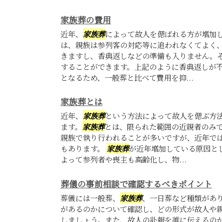
家族葬の費用
近年、
家族葬
によって故人を偲ばれる方が増加
は、親族は参列客の対応等に追われなくてよく
きますし、香典返しなどの準備も入りません。
することができます。上記のように香典返しが
となるため、一般葬と比べて費用を抑...
家族葬とは
近年、
家族葬
という方法によって故人を偲ぶ方
ます。
家族葬
とは、限られた範囲の近親者のみ
親族で執り行われることが多いですが、近年で
もあります。
家族葬
が近年増加している原因と
よって参列者や喪主も高齢化し、物...
葬儀の事前相談で確認するべきポイント
葬儀には一般葬、
家族葬
、一日葬など種類があ
があるのかについて確認し、どの形式が故人や
しましょう。また、故人の訃報を誰に伝えるの