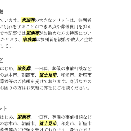
徴
ています。
家族葬
の大きなメリットは、参列者
お別れをすることができる点や葬儀費用を抑え
で本記事では
家族葬
がお勧めな方の特徴につい
べたとおり、
家族葬
は参列者を親族や故人と生前
て...
グ
はじめ、
家族葬
、一日葬、葬儀の事前相談など
の志木市、朝霞市、
富士見市
、和光市、新座市
葬儀等のご依頼を受けております。身近な方の
お困りの方はお気軽に弊社にご相談ください。
ット
はじめ、
家族葬
、一日葬、葬儀の事前相談など
の志木市、朝霞市、
富士見市
、和光市、新座市
葬儀等のご依頼を受けております。身近な方の