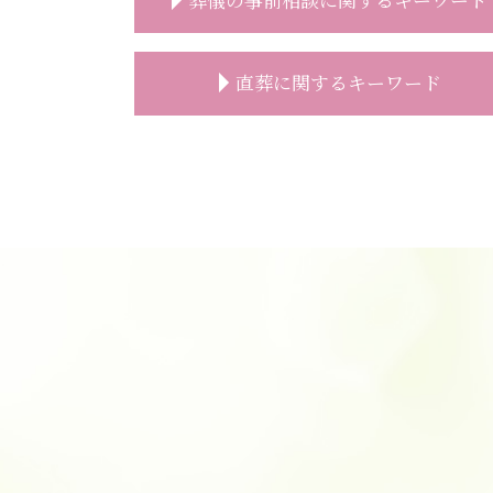
葬儀 事前相談 電話
直葬に関するキーワード
葬儀 事前相談 見積もり
葬儀 事前相談 メール
葬儀 事前相談 とは
直葬 通夜
葬儀 準備 事前相談
直葬 家族葬 違い
葬儀 事前相談 タイミング
直葬 香典返し
事前相談とは
直葬 服装 家族
事前相談 確認
直葬 打ち合わせ
事前相談 無料
直葬 増えている
葬儀 種類 事前相談
直葬 服装 子供
葬儀 事前相談 人数
直葬 人気
事前相談 特典
直葬 トラブル
事前相談 予想人数
直葬 火葬式
事前相談 必要性
直葬 方法
事前相談 電話
葬儀 直葬 手続き
事前相談 プレゼント
直葬 価格