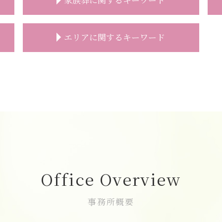
家族葬 相場
エリアに関するキーワード
家族葬 スケジュール
喪主挨拶 例文
家族葬 プラン
直葬 富士見市
家族葬 親族代表挨拶
葬儀 相談 富士見市
家族葬 香典 辞退
一日葬 費用 朝霞市
家族葬 弔電
志木市 一日葬
家族葬 供花
一日葬 富士見市
家族葬 デメリット
葬儀の事前相談 和光市
家族葬 お通夜
家族葬 費用 朝霞市
家族葬とは 香典
葬儀 相談 新座市
家族葬とは 流れ
家族葬 費用 新座市
Office Overview
家族葬とは どこまで
直葬 和光市
家族葬 対応
家族葬 費用 富士見市
事務所概要
家族葬 おすすめ
家族葬 朝霞市
家族葬 受付
一日葬 和光市