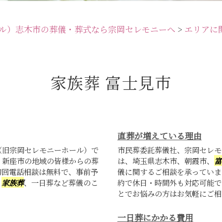
ル）志木市の葬儀・葬式なら宗岡セレモニーへ
>
エリアに
家族葬 富士見市
直葬が増えている理由
（旧宗岡セレモニーホール）で
市民葬委託葬儀社、宗岡セレモ
、新座市の地域の皆様からの葬
は、埼玉県志木市、朝霞市、
富
初回電話相談は無料で、事前予
儀に関するご相談を承っていま
、
家族葬
、一日葬など葬儀のこ
約で休日・時間外も対応可能で
とでお悩みの方はお気軽にご相談
一日葬にかかる費用