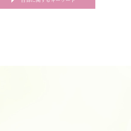
一日葬 終わる 時間
一日葬 タイムスケジュール
一日葬 親族
一日葬 お布施 金額
一日葬 精進落とし
一日葬 挨拶
一日葬 費用
一日葬 連絡
一日葬 どこに頼む
一日葬 いい葬儀
一日葬 デメリット
一日葬 参列マナー
一日葬 焼香のみ
一日葬 流れ 時間
一日葬 服装
一日葬 所要時間