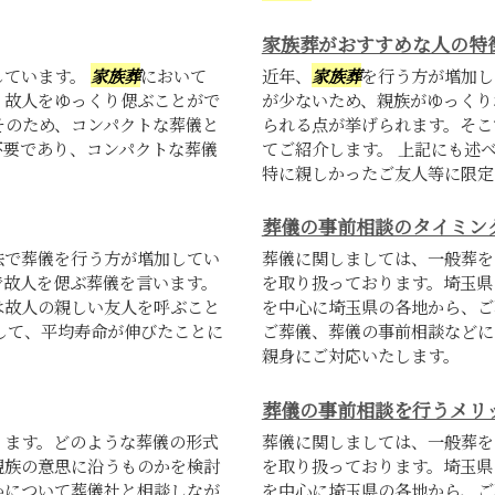
家族葬がおすすめな人の特
しています。
家族葬
において
近年、
家族葬
を行う方が増加し
、故人をゆっくり偲ぶことがで
が少ないため、親族がゆっくり
そのため、コンパクトな葬儀と
られる点が挙げられます。そこ
不要であり、コンパクトな葬儀
てご紹介します。 上記にも述
特に親しかったご友人等に限定し
葬儀の事前相談のタイミン
法で葬儀を行う方が増加してい
葬儀に関しましては、一般葬を
で故人を偲ぶ葬儀を言います。
を取り扱っております。埼玉県
は故人の親しい友人を呼ぶこと
を中心に埼玉県の各地から、ご
して、平均寿命が伸びたことに
ご葬儀、葬儀の事前相談などに
親身にご対応いたします。
葬儀の事前相談を行うメリ
ります。どのような葬儀の形式
葬儀に関しましては、一般葬を
親族の意思に沿うものかを検討
を取り扱っております。埼玉県
かについて葬儀社と相談しなが
を中心に埼玉県の各地から、ご