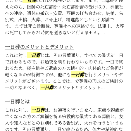
ここでは
一日葬
の流れを解説いたします。まず、ご臨終を迎
えたのち、医師の死亡診断・死亡診断書の受け取り、葬儀社
への連絡、遺体の搬送・安置、葬儀の打ち合わせ、納棺、告
別式、出棺、火葬、お骨上げ、精進落としという順番で
す。 まずは死亡診断後、葬儀社への連絡です。法律上、火葬
は死亡してから24時間を過ぎないと行えません。...
一日葬のメリットとデメリット
これに対し
一日葬
とは、その言葉通り、すべての儀式が一日
で終わるもので、お通夜を執り行わないものです。一日で終
わるため、喪主様やご遺族の方の精神的・肉体的なご負担が
軽くなるのが特徴ですが、他にも
一日葬
を行うメリットやデ
メリットがございます。ここでは、で葬儀の形式のご検討の
一助となるべく、
一日葬
のメリットとデメリット...
一日葬とは
これに対し、
一日葬
は、お通夜を行いません。家族や親族が
亡くなった方のご冥福を祈る宗教的な儀式である葬儀と、友
人や知人などとのお別れである告別式、火葬を行うというも
のです。その言葉通り、一日で終わるため、体力や精神的な