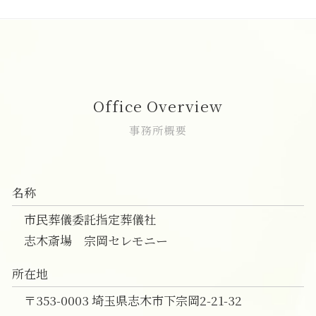
葬儀 事前相談 無料
家族葬 香典 身内
一日葬 いい葬儀
葬儀 直葬 トラブル
家族葬 和光市
葬儀 事前相談 電話
家族葬 通夜
一日葬 終わる 時間
直葬 メリット デメリット
葬儀の事前相談 朝霞市
事前相談 葬儀 流れ
家族葬 親族代表挨拶
一日葬 コロナ
直葬 口コミ
一日葬 富士見市
葬儀 費用 事前相談
家族葬 案内文
一日葬 焼香
直葬 メリット
家族葬 富士見市
葬儀 無宗教
家族葬とは
一日葬 流れ 時間
直葬 葬式
志木市 一日葬
家族葬 範囲
一日葬 親族
直葬 どこに頼む
一日葬 和光市
Office Overview
家族葬 香典 辞退
神道 一日葬
直葬 家族葬 違い
葬儀 相談 和光市
家族葬
一日葬 通夜
直葬 段取り
葬儀の事前相談 和光市
事務所概要
一日葬 割合
直葬 方法
家族葬 費用 富士見市
一日葬 お布施
直葬 香典
葬儀の事前相談 富士見市
一日葬 初七日
直葬 服装 家族
直葬 富士見市
名称
直葬 費用
葬儀 相談 富士見市
直葬 火葬式
直葬 和光市
市民葬儀委託指定葬儀社
直葬 香典 相場
一日葬 費用 和光市
志木斎場 宗岡セレモニー
一日葬 朝霞市
家族葬 費用 新座市
所在地
志木市 直葬
〒353-0003 埼玉県志木市下宗岡2-21-32