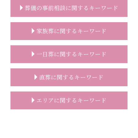
葬儀の事前相談に関するキーワード
葬儀 日取り
家族葬に関するキーワード
事前相談 必要性
事前相談 電話
事前相談 無料
家族葬 香典 参列しない
一日葬に関するキーワード
葬儀 事前相談 タイミング
家族葬 服装
葬儀 準備 事前相談
家族葬 葬儀
精進落とし 意味
家族葬 弔電
一日葬 お布施 金額
直葬に関するキーワード
事前相談 タイミング
家族葬 受付
一日葬 デメリット
事前相談 予想人数
家族葬 時間
一日葬 どこに頼む
葬儀 事前相談 人数
家族葬 トラブル
一日葬 連絡
直葬 火葬式 違い
エリアに関するキーワード
葬儀 事前相談 メール
家族葬 一般葬 違い
一日葬 焼香のみ
直葬 注意
事前相談 特典
家族葬 喪主挨拶
一日葬 スケジュール
直葬 手続き
事前相談 メール
家族葬 対応
一日葬 前日
直葬 流れ
志木市 家族葬 費用
お墓 事前相談
家族葬とは 流れ
一日葬 神式
直葬 伝え方
葬儀の事前相談 志木市
事前相談 葬儀
家族葬 人数
一日葬 喪主挨拶
直葬 トラブル
家族葬 新座市