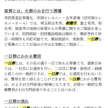
直葬とは、火葬のみを行う葬儀
市民葬委託葬儀社、宗岡セレモニー・志木斎場（旧宗岡セレ
モニーホール）では、埼玉県志木市、
朝霞市
、富士見市、和
光市、新座市の地域の皆様からの葬儀に関するご相談を承っ
ています。初回相談・初回電話相談は無料で、事前予約で休
日・時間外も対応可能です。事前相談や、家族葬、
一日葬
な
ど葬儀のことでお悩みの方はお気軽にご相談く...
一日葬にかかる費用
一日葬
とは、その名の通り一日で終わる葬儀です。通常日本
では、一日目にお通夜を行い、二日目に葬儀・告別式・納棺
と続くのが一般的ですが、
一日葬
では、お通夜を行わないた
め、費用を安く抑えることができます。
一日葬
にかかる費用
は、およそ45万円前後が相場になります。全国の一般的な葬
儀費用が120万円前後であることと比べれば...
一日葬の流れ