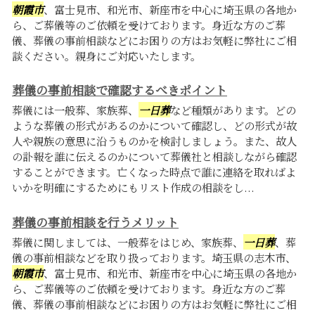
朝霞市
、富士見市、和光市、新座市を中心に埼玉県の各地か
ら、ご葬儀等のご依頼を受けております。身近な方のご葬
儀、葬儀の事前相談などにお困りの方はお気軽に弊社にご相
談ください。親身にご対応いたします。
葬儀の事前相談で確認するべきポイント
葬儀には一般葬、家族葬、
一日葬
など種類があります。どの
ような葬儀の形式があるのかについて確認し、どの形式が故
人や親族の意思に沿うものかを検討しましょう。また、故人
の訃報を誰に伝えるのかについて葬儀社と相談しながら確認
することができます。亡くなった時点で誰に連絡を取ればよ
いかを明確にするためにもリスト作成の相談をし...
葬儀の事前相談を行うメリット
葬儀に関しましては、一般葬をはじめ、家族葬、
一日葬
、葬
儀の事前相談などを取り扱っております。埼玉県の志木市、
朝霞市
、富士見市、和光市、新座市を中心に埼玉県の各地か
ら、ご葬儀等のご依頼を受けております。身近な方のご葬
儀、葬儀の事前相談などにお困りの方はお気軽に弊社にご相