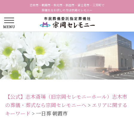
志木市・朝霞市・和光市・新座市・富士見市・三芳町で
葬儀社をお探しの方は宗岡セレモニー
【公式】志木斎場（旧宗岡セレモニーホール）志木市
の葬儀・葬式なら宗岡セレモニーへ
>
エリアに関する
キーワード
>
一日葬 朝霞市