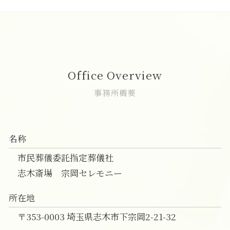
事前相談 メール
家族葬
一日葬 スケジュール
直葬 プラン
葬儀の事前相談 志木市
葬儀 事前相談 割合
家族葬 焼香
一日葬 割合
直葬 服装 子供
葬儀 相談 新座市
事前相談 人数
家族葬 時間
一日葬 違い
直葬 打ち合わせ
葬儀の事前相談 和光市
事前相談 流れ
家族葬 プラン
一日葬 お布施
直葬 葬式
一日葬 費用 志木市
葬儀 日取り
家族葬 どこまで
一日葬 日程
葬儀 直葬 手続き
家族葬 新座市
家族葬 香典
一日葬 挨拶
直葬 通夜
葬儀 相談 志木市
Office Overview
家族葬 参列者
一日葬とは
直葬 生前契約
家族葬 朝霞市
家族葬 範囲
一日葬 いつ
直葬 手続き
一日葬 新座市
事務所概要
一日葬
直葬 人気
家族葬 費用 朝霞市
一日葬 タイムスケジュール
直葬 火葬式 違い
家族葬 費用 和光市
一日葬 いい葬儀
直葬 価格
一日葬 費用 和光市
名称
直葬
葬儀の事前相談 新座市
直葬 トラブル
直葬 朝霞市
市民葬儀委託指定葬儀社
直葬 メリット デメリット
一日葬 富士見市
志木斎場 宗岡セレモニー
直葬 富士見市
一日葬 費用 朝霞市
所在地
葬儀 相談 富士見市
〒353-0003 埼玉県志木市下宗岡2-21-32