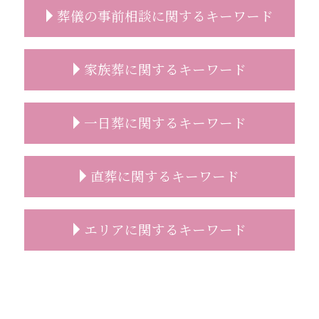
葬儀の事前相談に関するキーワード
事前相談 葬儀 流れ
家族葬に関するキーワード
葬儀 事前相談 人数
事前相談 予想人数
事前相談とは
家族葬 香典 身内
一日葬に関するキーワード
事前相談 プレゼント
家族葬 マナー
葬儀 事前相談 タイミング
家族葬 通夜
葬儀 事前相談 確認
家族葬とは 会社
一日葬 どこに頼む
直葬に関するキーワード
葬儀の事前相談
家族葬 葬儀社
一日葬 メリット
葬儀 種類 事前相談
家族葬 自宅
一日葬 相場
コロナ禍 葬儀 相談
家族葬 伝え方
一日葬 マナー
直葬 読経なし
エリアに関するキーワード
葬儀後 やること
家族葬 行くべきか
一日葬 服装
直葬 流れ
安置所 面会
家族葬 葬儀場
一日葬 初七日
直葬 増えている
事前相談 確認
家族葬 相場
一日葬 費用
直葬 香典
志木市 家族葬
事前相談 葬儀
家族葬 お通夜
一日葬 所要時間
直葬 案内状
志木市 直葬
遺影 選び方
家族葬 弔電
一日葬 神式
直葬 生前予約
葬儀 相談 朝霞市