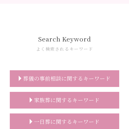
Search Keyword
よく検索されるキーワード
葬儀の事前相談に関するキーワード
葬儀社 選び方
家族葬に関するキーワード
葬儀 事前相談 見積もり
葬儀 種類 事前相談
葬儀 事前相談 とは
家族葬 費用
一日葬に関するキーワード
葬儀の事前相談
家族葬 伝え方