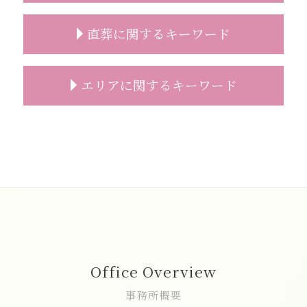
葬儀 費用 事前相談
家族葬 葬儀場
葬儀 事前相談 電話
家族葬 プラン
一日葬 終わる 時間
直葬に関するキーワード
葬儀 無宗教
家族葬 トラブル
一日葬 コロナ
葬儀 事前相談 無料
家族葬 相場
一日葬 服装
事前相談 予想人数
家族葬 スケジュール
一日葬 マナー
直葬 手続き
エリアに関するキーワード
葬儀 日取り
家族葬 親族代表挨拶
一日葬 通夜
直葬 見積り
事前相談 必要性
家族葬 会社 連絡
一日葬 違い
直葬 通夜
葬儀 準備 事前相談
家族葬 喪主挨拶
一日葬 時間
直葬 違い
葬儀の事前相談 朝霞市
お墓 事前相談
家族葬とは どこまで
一日葬とは
直葬 人数
直葬 新座市
事前相談 流れ
家族葬 弔電
一日葬 参列マナー
直葬 火葬
家族葬 費用 和光市
事前相談 葬儀 流れ
家族葬 供花
一日葬 相場
直葬 メリット
葬儀 相談 朝霞市
事前相談 タイミング
家族葬 香典 身内
一日葬 費用
直葬 香典 相場
一日葬 富士見市
葬儀後 やること
家族葬 お花
一日葬 喪主挨拶
直葬 価格
直葬 和光市
お墓 相談
家族葬とは 流れ
一日葬 初七日
直葬 服装 家族
葬儀の事前相談 新座市
葬儀 事前相談 確認
家族葬 祭壇
一日葬 精進落とし
直葬 方法
志木市 直葬
家族葬 受付なし 香典
神道 一日葬
直葬 プラン
家族葬 費用 富士見市
Office Overview
家族葬とは 会社
一日葬 いい葬儀
直葬 読経なし
一日葬 朝霞市
家族葬 焼香
一日葬 流れ
直葬 トラブル
葬儀 相談 志木市
事務所概要