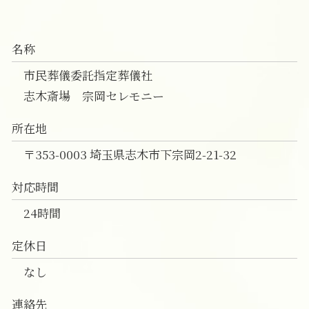
一日葬 焼香のみ
直葬 後悔
一日葬 費用 志木市
一日葬 参列
直葬 人気
葬儀の事前相談 和光市
一日葬 割合
直葬 費用
葬儀 相談 和光市
名称
直葬 増えている
一日葬 費用 富士見市
直葬 案内状
一日葬 新座市
市民葬儀委託指定葬儀社
直葬
直葬 富士見市
志木斎場 宗岡セレモニー
志木市 家族葬 費用
葬儀の事前相談 富士見市
所在地
葬儀の事前相談 志木市
〒353-0003 埼玉県志木市下宗岡2-21-32
対応時間
24時間
定休日
なし
連絡先