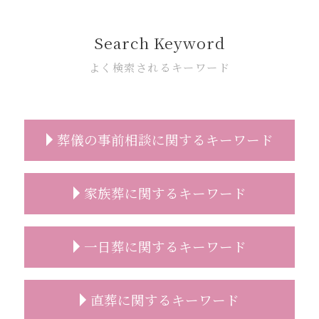
Search Keyword
よく検索されるキーワード
葬儀の事前相談に関するキーワード
葬儀 準備 事前相談
家族葬に関するキーワード
葬儀 事前相談 内容
遺影 選び方
葬儀 事前相談 とは
家族葬 相場
一日葬に関するキーワード
精進落とし 意味
家族葬 人数
事前相談 葬儀 流れ
家族葬 香典 参列しない
事前相談 タイミング
家族葬 範囲
一日葬 料金
直葬に関するキーワード
事前相談 確認
家族葬 親族代表挨拶
一日葬 流れ