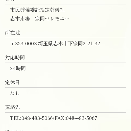
直葬 違い
葬儀 相談 新座市
直葬 香典
家族葬 和光市
市民葬儀委託指定葬儀社
直葬 打ち合わせ
家族葬 費用 朝霞市
志木斎場 宗岡セレモニー
志木市 一日葬
直葬 和光市
所在地
葬儀の事前相談 富士見市
〒353-0003 埼玉県志木市下宗岡2-21-32
対応時間
24時間
定休日
なし
連絡先
TEL:048-483-5066/FAX:048-483-5067