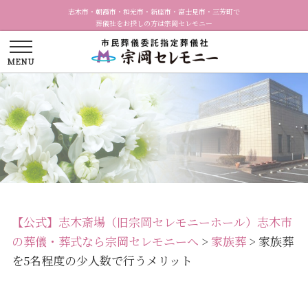
志木市・朝霞市・和光市・新座市・富士見市・三芳町で
葬儀社をお探しの方は宗岡セレモニー
【公式】志木斎場（旧宗岡セレモニーホール）志木市
の葬儀・葬式なら宗岡セレモニーへ
>
家族葬
>
家族葬
を5名程度の少人数で行うメリット