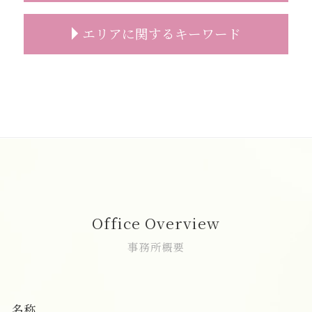
お墓 事前相談
喪主挨拶 例文
一日葬 割合
葬儀 事前相談 タイミング
家族葬 受付
一日葬 参列
葬儀 直葬 トラブル
エリアに関するキーワード
葬儀 事前相談 メリット
家族葬 お花
一日葬 違い
直葬 生前予約
葬儀の事前相談
家族葬 案内文
一日葬 参列マナー
直葬 香典返し
葬儀 事前相談 無料
家族葬 注意点
一日葬 流れ 時間
直葬 段取り
一日葬 費用 朝霞市
事前相談 プレゼント
家族葬とは 香典
一日葬 いい葬儀
直葬 どこに頼む
葬儀 相談 志木市
葬儀 事前相談 必要性
家族葬 来る人
一日葬
直葬 トラブル
葬儀 相談 富士見市
事前相談 メール
家族葬 服装
一日葬 葬儀社
直葬 口コミ
家族葬 費用 和光市
お墓 相談
家族葬 2人
一日葬 いつ
直葬 葬式
志木市 直葬
葬儀 種類 事前相談
家族葬 弔問
一日葬 時間
直葬 火葬式
葬儀の事前相談 新座市
事前相談 予想人数
家族葬 香典 身内
一日葬 焼香のみ
直葬 読経なし
葬儀 相談 朝霞市
葬儀 無宗教
家族葬 マナー
一日葬 焼香
直葬 後悔
志木市 家族葬
家族葬 焼香
一日葬 親族
直葬 人気
一日葬 費用 志木市
Office Overview
家族葬 服装 身内だけ
一日葬 精進落とし
直葬 案内状
葬儀 相談 和光市
家族葬 葬儀社
一日葬 神式
直葬 注意
家族葬 費用 富士見市
事務所概要
一日葬 お布施
直葬 増えている
葬儀の事前相談 和光市
一日葬 メリット
直葬 メリット デメリット
一日葬 費用 和光市
一日葬 連絡
直葬 服装 家族
一日葬 富士見市
名称