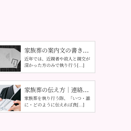
家族葬の案内文の書き...
近年では、近親者や故人と親交が
深かった方のみで執り行う[...]
家族葬の伝え方｜連絡...
家族葬を執り行う際、「いつ・誰
に・どのように伝えれば良[...]