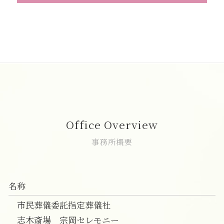
事前相談 メール
家族葬 葬儀
一日葬 精進落とし
直葬 人気
事前相談 予想人数
家族葬 スケジュール
一日葬 マナー
直葬 火葬式
葬儀 相談 朝霞市
葬儀 事前相談 メリット
家族葬 供花
一日葬 流れ
直葬 生前予約
直葬 新座市
事前相談 タイミング
家族葬 マナー
一日葬 メリット
直葬 口コミ
葬儀の事前相談 志木市
精進落とし 意味
家族葬とは
一日葬 割合
直葬 服装 家族
家族葬 新座市
葬儀 事前相談 必要性
家族葬 一般葬 違い
一日葬 連絡
直葬 香典返し
直葬 朝霞市
事前相談 流れ
喪主挨拶 例文
一日葬 料金
直葬 費用
家族葬 費用 新座市
葬儀 事前相談 確認
家族葬 服装
一日葬 タイムスケジュール
直葬 メリット
家族葬 朝霞市
葬儀社 選び方
家族葬 どこまで
神道 一日葬
直葬 増えている
葬儀の事前相談 富士見市
家族葬 対応
一日葬 初七日
直葬 打ち合わせ
志木市 家族葬 費用
Office Overview
家族葬とは 会社
一日葬 日程
直葬 プラン
葬儀 相談 新座市
家族葬 おすすめ
一日葬
葬儀 直葬 手続き
志木市 直葬
事務所概要
一日葬 喪主挨拶
直葬 トラブル
家族葬 費用 和光市
一日葬 時間
直葬 香典
葬儀の事前相談 和光市
一日葬 服装
直葬 注意
一日葬 朝霞市
名称
直葬 見積り
一日葬 費用 朝霞市
直葬 どこに頼む
葬儀 相談 志木市
市民葬儀委託指定葬儀社
直葬 流れ
一日葬 和光市
志木斎場 宗岡セレモニー