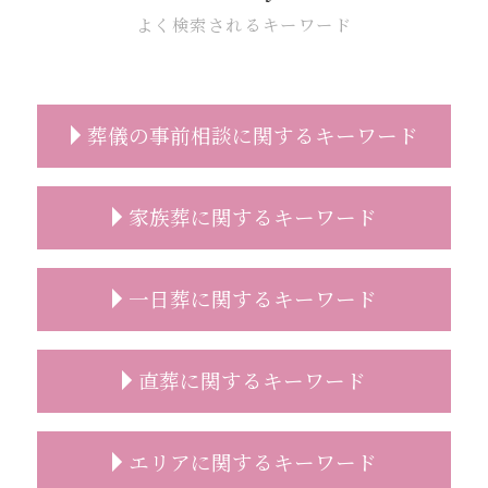
よく検索されるキーワード
葬儀の事前相談に関するキーワード
お墓 事前相談
家族葬に関するキーワード
事前相談 葬儀
事前相談 必要性
葬儀 事前相談 人数
家族葬 伝え方
一日葬に関するキーワード
安置所 面会
家族葬 葬儀社
葬儀 事前相談 見積もり
家族葬 香典 参列しない
事前相談とは
家族葬 お通夜
一日葬 挨拶
直葬に関するキーワード
お墓 相談
家族葬 お花
一日葬 お布施 金額
葬儀 事前相談 電話
家族葬 2人
一日葬 参列マナー
葬儀 事前相談 タイミング
家族葬とは どこまで
一日葬 香典
直葬 案内状
エリアに関するキーワード
葬儀 費用 事前相談
家族葬とは 香典
一日葬 終わる 時間
直葬 火葬