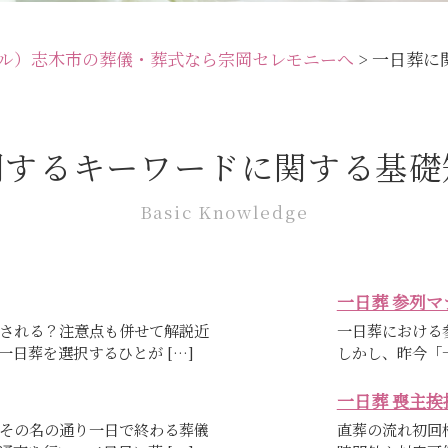
ル）志木市の葬儀・葬式なら宗岡セレモニーへ
>
一日葬に
関するキーワードに関する基礎
Basic Knowledge
一日葬 参列マ
される？注意点も併せて解説近
一日葬における
日葬を選択するひとが […]
しかし、昨今「
一日葬 喪主挨
その名の通り一日で終わる葬儀
直葬の流れ初回