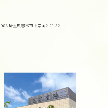
一日葬 服装
一日葬 スケジュール
一日葬 葬儀社
一日葬 焼香のみ
0003 埼玉県志木市下宗岡2-21-32
一日葬 いい葬儀
一日葬