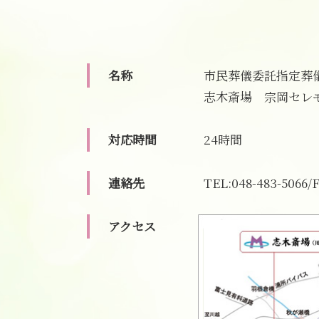
葬儀社 選び方
直葬 方法
葬儀 事前相談 確認
直葬
葬儀後 やること
直葬 打ち合わせ
事前相談 必要性
直葬 人気
名称
市民葬儀委託指定葬
葬儀 日取り
葬儀 直葬 手続き
志木斎場 宗岡セレ
事前相談 流れ
直葬 人数
直葬 費用
直葬 服装 家族
対応時間
24時間
直葬 葬式
連絡先
TEL:048-483-5066/
アクセス