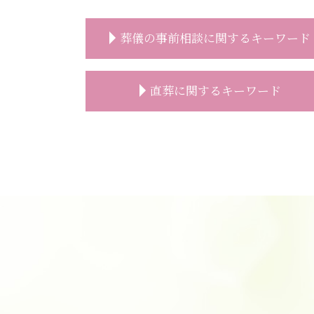
葬儀の事前相談に関するキーワード
お墓 相談
直葬に関するキーワード
事前相談 電話
葬儀 事前相談 メリット
事前相談 葬儀 流れ
直葬 希望
葬儀 事前相談 見積もり
直葬 価格
事前相談 メール
直葬 増えている
葬儀 費用 事前相談
直葬 生前契約
事前相談 葬儀
直葬 生前予約
葬儀 事前相談 必要性
直葬 メリット
葬儀 事前相談 内容
直葬 香典返し
事前相談とは
直葬 火葬式 違い
精進落とし 意味
葬儀 直葬 トラブル
葬儀 無宗教
直葬 香典
葬儀 準備 事前相談
直葬 トラブル