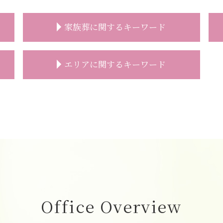
家族葬に関するキーワード
家族葬 受付
エリアに関するキーワード
家族葬 服装
家族葬 費用
家族葬 弔電
葬儀の事前相談 志木市
家族葬 スケジュール
葬儀の事前相談 和光市
家族葬 おすすめ
葬儀 相談 和光市
家族葬
家族葬 富士見市
家族葬 一般葬 違い
一日葬 費用 志木市
家族葬 自宅
葬儀の事前相談 新座市
家族葬とは 香典
家族葬 新座市
家族葬とは 流れ
志木市 家族葬 費用
家族葬 香典
家族葬 費用 和光市
Office Overview
家族葬 葬儀場
一日葬 和光市
家族葬 香典 辞退
直葬 朝霞市