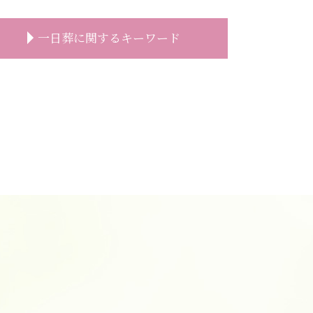
一日葬に関するキーワード
一日葬 挨拶
一日葬とは
一日葬 マナー
一日葬 時間
一日葬 初七日
一日葬 相場
神道 一日葬
一日葬 流れ 時間
一日葬 費用
一日葬 親族
一日葬 いつ
一日葬 終わる 時間
一日葬 割合
一日葬 お布施