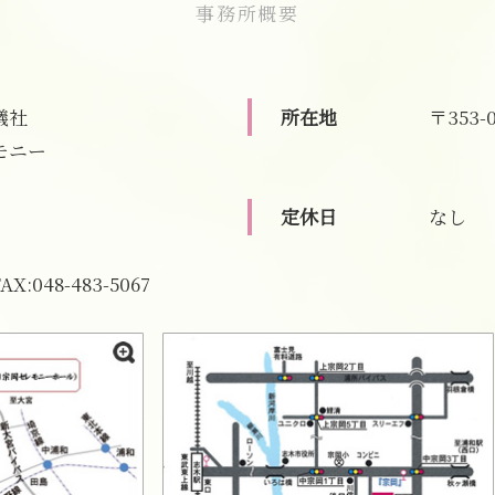
事務所概要
家族葬 マナー
家族葬 和光市
家族葬 喪主挨拶
家族葬 費用 新座市
家族葬とは どこまで
葬儀 相談 新座市
家族葬 参列者
家族葬 朝霞市
儀社
所在地
〒353-
家族葬 香典 参列しない
葬儀 相談 志木市
モニー
家族葬 注意点
直葬 富士見市
一日葬 富士見市
志木市 直葬
定休日
なし
葬儀 相談 富士見市
FAX:048-483-5067